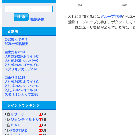
馬名
馬齢
入札に参加するには
グループTOP
からユ
履歴消去
登録（「グループに参加」ボタン）して
既にユーザ登録が済んでいる方は、ロ
公式戦って何？
2026公式戦概要
自由指名2026
入札式2026-ホワイトC
入札式2026-シルバーC
入札式2026-ゴールドC
スタリオンカップ2026
自由指名2025
入札式2025-ホワイトC
入札式2025-シルバーC
入札式2025-ゴールドC
スタリオンカップ2025
1位
リサーチ
GI
2位
ジェンティルトシ
GI
3位
ＨＡＬ
GI
4位
PGOTTA2
GI