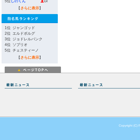
5位
しのくん
GI
【
さらに表示
】
1位
ジャンゴッド
2位
エルドボルグ
3位
ジョドレルバンク
4位
ソブリオ
5位
チェスティーノ
【
さらに表示
】
Copyright (C) 