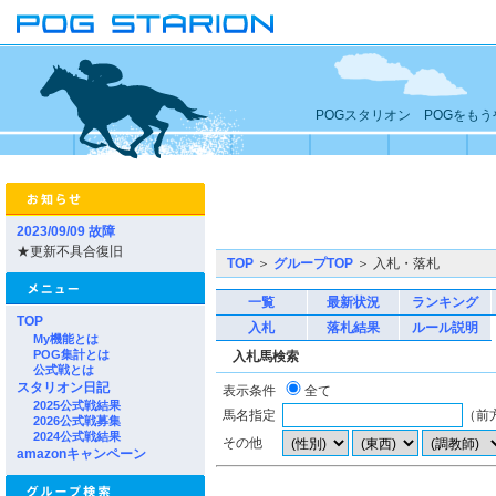
POGスタリオン POGをも
2023/09/09 故障
★更新不具合復旧
TOP
＞
グループTOP
＞ 入札・落札
一覧
最新状況
ランキング
TOP
入札
落札結果
ルール説明
My機能とは
POG集計とは
入札馬検索
公式戦とは
スタリオン日記
表示条件
全て
2025公式戦結果
馬名指定
（前
2026公式戦募集
2024公式戦結果
その他
amazonキャンペーン