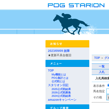
2023/09/09 故障
★更新不具合復旧
TOP
＞
グ
一覧
TOP
入札
My機能とは
POG集計とは
入札馬検
公式戦とは
スタリオン日記
表示条件
2025公式戦結果
馬名指定
2026公式戦募集
2024公式戦結果
その他
amazonキャンペーン