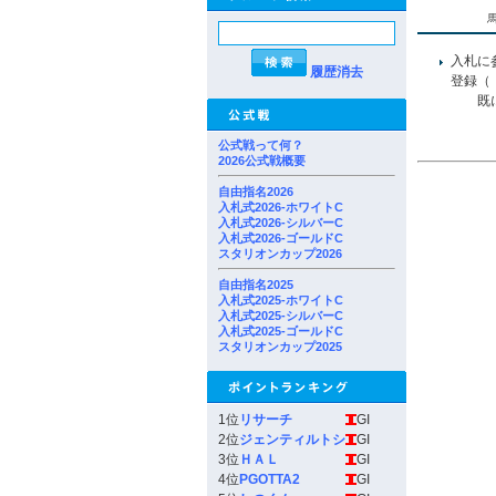
入札に
履歴消去
登録（
既にユ
公式戦って何？
2026公式戦概要
自由指名2026
入札式2026-ホワイトC
入札式2026-シルバーC
入札式2026-ゴールドC
スタリオンカップ2026
自由指名2025
入札式2025-ホワイトC
入札式2025-シルバーC
入札式2025-ゴールドC
スタリオンカップ2025
1位
リサーチ
GI
2位
ジェンティルトシ
GI
3位
ＨＡＬ
GI
4位
PGOTTA2
GI