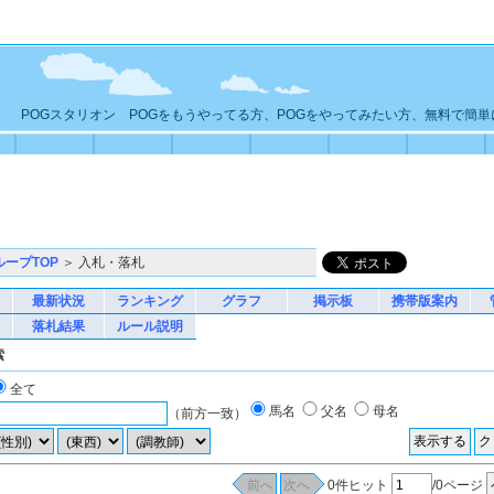
POGスタリオン POGをもうやってる方、POGをやってみたい方、無料で簡
ループTOP
＞ 入札・落札
最新状況
ランキング
グラフ
掲示板
携帯版案内
落札結果
ルール説明
索
全て
馬名
父名
母名
（前方一致）
0件ヒット
/0ページ