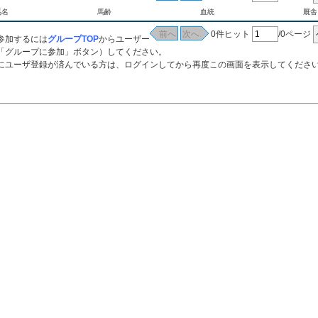
馬名
馬齢
血統
厩舎
0件ヒット
/0ページ
参加するには
グループTOP
からユーザー
「グループに参加」ボタン）してください。
ーザ登録が済んでいる方は、ログインしてから再度この画面を表示してくださ