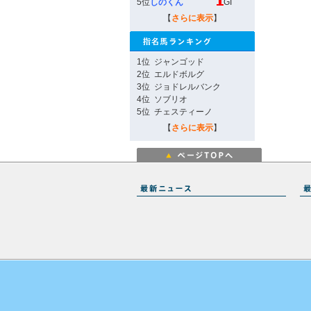
5位
しのくん
GI
【
さらに表示
】
1位
ジャンゴッド
2位
エルドボルグ
3位
ジョドレルバンク
4位
ソブリオ
5位
チェスティーノ
【
さらに表示
】