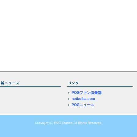
POGファン倶楽部
netkeiba.com
POGニュース
Copyright (C) POG Starion. All Rights Reserved.