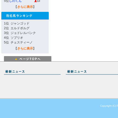
5位
しのくん
GI
【
さらに表示
】
1位
ジャンゴッド
2位
エルドボルグ
3位
ジョドレルバンク
4位
ソブリオ
5位
チェスティーノ
【
さらに表示
】
Copyright (C) 