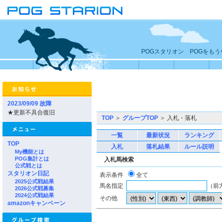
POGスタリオン POGをも
2023/09/09 故障
★更新不具合復旧
TOP
＞
グループTOP
＞ 入札・落札
一覧
最新状況
ランキング
TOP
入札
落札結果
ルール説明
My機能とは
POG集計とは
入札馬検索
公式戦とは
スタリオン日記
表示条件
全て
2025公式戦結果
馬名指定
（前
2026公式戦募集
2024公式戦結果
その他
amazonキャンペーン