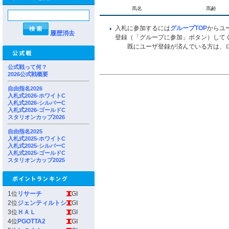
馬名
馬齢
入札に参加するには
グループTOP
からユ
履歴消去
登録（「グループに参加」ボタン）して
既にユーザ登録が済んでいる方は、ロ
公式戦って何？
2026公式戦概要
自由指名2026
入札式2026-ホワイトC
入札式2026-シルバーC
入札式2026-ゴールドC
スタリオンカップ2026
自由指名2025
入札式2025-ホワイトC
入札式2025-シルバーC
入札式2025-ゴールドC
スタリオンカップ2025
1位
リサーチ
GI
2位
ジェンティルトシ
GI
3位
ＨＡＬ
GI
4位
PGOTTA2
GI