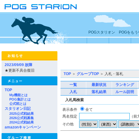
POGスタリオン POGをも
2023/09/09 故障
★更新不具合復旧
TOP
＞
グループTOP
＞ 入札・落札
一覧
最新状況
ランキング
TOP
入札
落札結果
ルール説明
My機能とは
POG集計とは
入札馬検索
公式戦とは
スタリオン日記
表示条件
全て
2025公式戦結果
馬名指定
（前
2026公式戦募集
2024公式戦結果
その他
amazonキャンペーン