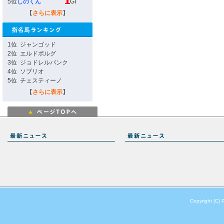
5位
しのくん
GI
【
さらに表示
】
1位
ジャンゴッド
2位
エルドボルグ
3位
ジョドレルバンク
4位
ソブリオ
5位
チェスティーノ
【
さらに表示
】
Copyright (C) 