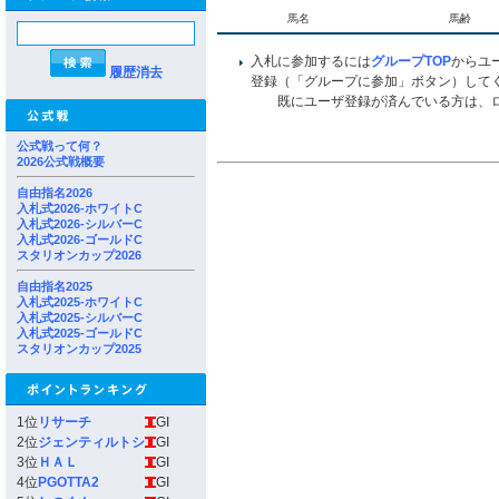
馬名
馬齢
入札に参加するには
グループTOP
からユ
履歴消去
登録（「グループに参加」ボタン）して
既にユーザ登録が済んでいる方は、ロ
公式戦って何？
2026公式戦概要
自由指名2026
入札式2026-ホワイトC
入札式2026-シルバーC
入札式2026-ゴールドC
スタリオンカップ2026
自由指名2025
入札式2025-ホワイトC
入札式2025-シルバーC
入札式2025-ゴールドC
スタリオンカップ2025
1位
リサーチ
GI
2位
ジェンティルトシ
GI
3位
ＨＡＬ
GI
4位
PGOTTA2
GI