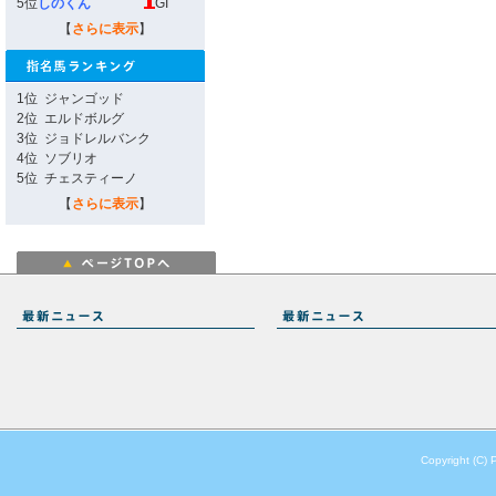
5位
しのくん
GI
【
さらに表示
】
1位
ジャンゴッド
2位
エルドボルグ
3位
ジョドレルバンク
4位
ソブリオ
5位
チェスティーノ
【
さらに表示
】
Copyright (C) 