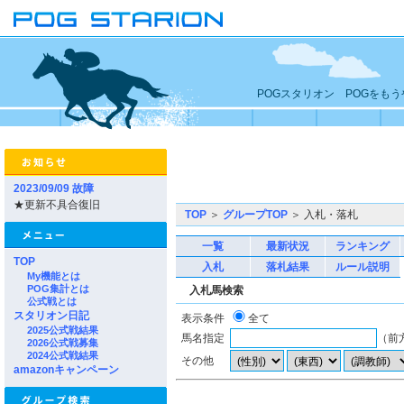
POGスタリオン POGをも
2023/09/09 故障
★更新不具合復旧
TOP
＞
グループTOP
＞ 入札・落札
一覧
最新状況
ランキング
TOP
入札
落札結果
ルール説明
My機能とは
POG集計とは
入札馬検索
公式戦とは
スタリオン日記
表示条件
全て
2025公式戦結果
馬名指定
（前
2026公式戦募集
2024公式戦結果
その他
amazonキャンペーン