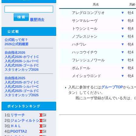
馬名
馬齢
アレグロコンブリオ
▼
牡4
履歴消去
サンマルレーヴ
▼
牝4
トウシンミール
▼
牝4
ノブレスジャン
▼
牡4
公式戦って何？
2026公式戦概要
ハチワレ
▼
牝4
ハッコウイチウ
▼
牡4
自由指名2026
入札式2026-ホワイトC
フレッシュノワール
▼
牡4
入札式2026-シルバーC
入札式2026-ゴールドC
ポムドール
▼
牝4
スタリオンカップ2026
メイショウロンド
▼
牝4
自由指名2025
入札式2025-ホワイトC
入札式2025-シルバーC
入札に参加するには
グループTOP
からユ
入札式2025-ゴールドC
タン）してください。
スタリオンカップ2025
既にユーザ登録が済んでいる方は、ロ
1位
リサーチ
GI
2位
ジェンティルトシ
GI
3位
ＨＡＬ
GI
4位
PGOTTA2
GI