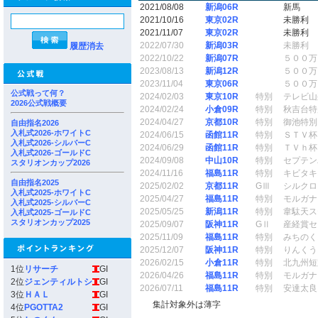
2021/08/08
新潟06R
新馬
2021/10/16
東京02R
未勝利
2021/11/07
東京02R
未勝利
2022/07/30
新潟03R
未勝利
履歴消去
2022/10/22
新潟07R
５００万
2023/08/13
新潟12R
５００万
2023/11/04
東京06R
５００万
公式戦って何？
2024/02/03
東京10R
特別
テレビ山
2026公式戦概要
2024/02/24
小倉09R
特別
秋吉台特
2024/04/27
京都10R
特別
御池特別
自由指名2026
入札式2026-ホワイトC
2024/06/15
函館11R
特別
ＳＴＶ杯
入札式2026-シルバーC
2024/06/29
函館11R
特別
ＴＶｈ杯
入札式2026-ゴールドC
2024/09/08
中山10R
特別
セプテン
スタリオンカップ2026
2024/11/16
福島11R
特別
キビタキ
自由指名2025
2025/02/02
京都11R
GⅢ
シルクロ
入札式2025-ホワイトC
2025/04/27
福島11R
特別
モルガナ
入札式2025-シルバーC
2025/05/25
新潟11R
特別
韋駄天ス
入札式2025-ゴールドC
スタリオンカップ2025
2025/09/07
阪神11R
GⅡ
産経賞セ
2025/11/09
福島11R
特別
みちのく
2025/12/07
阪神11R
特別
りんくう
2026/02/15
小倉11R
特別
北九州短
1位
リサーチ
GI
2026/04/26
福島11R
特別
モルガナ
2位
ジェンティルトシ
GI
2026/07/11
福島11R
特別
安達太良
3位
ＨＡＬ
GI
集計対象外は薄字
4位
PGOTTA2
GI