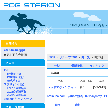
POGスタリオン POGをも
2023/09/09 故障
★更新不具合復旧
TOP
＞
グループTOP
＞
馬一覧
＞ 馬詳細
一覧
最新状況
ランキング
TOP
馬詳細
My機能とは
POG集計とは
公式戦とは
馬名
馬齢
在厩
成績
スタリオン日記
レッドアヴァンティ
▼
牡7
○
[4-3-3-13]
2025公式戦結果
2026公式戦募集
2024公式戦結果
netkeiba.com
yahoo!競馬
Keiba@nifty
PO
amazonキャンペーン
日時
競走