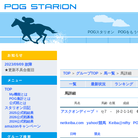
POGスタリオン POGをも
2023/09/09 故障
★更新不具合復旧
TOP
＞
グループTOP
＞
馬一覧
＞ 馬詳細
一覧
最新状況
ランキング
TOP
馬詳細
My機能とは
POG集計とは
公式戦とは
馬名
馬齢
在厩
成績
スタリオン日記
アスクオンディープ
▼
セ7
－
[4-2-1-14]
2025公式戦結果
2026公式戦募集
2024公式戦結果
netkeiba.com
yahoo!競馬
Keiba@nifty
PO
amazonキャンペーン
日時
競走