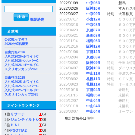
2022/01/09
中京06R
新馬
2022/02/26
阪神10R
すみれス
2022/03/27
中京09R
特別
大寒桜賞
2022/07/17
小倉12R
５００万
履歴消去
2023/03/18
中京08R
５００万
2023/04/23
京都07R
５００万
2023/05/21
新潟08R
５００万
公式戦って何？
2023/11/04
福島06R
５００万
2026公式戦概要
2023/12/16
阪神12R
５００万
2024/01/06
京都12R
５００万
自由指名2026
入札式2026-ホワイトC
2024/02/04
京都08R
１０００
入札式2026-シルバーC
2024/03/02
阪神09R
特別
千里山特
入札式2026-ゴールドC
2024/04/07
阪神10R
特別
ダイワス
スタリオンカップ2026
2025/04/06
中山11R
特別
美浦ステ
自由指名2025
2025/08/02
札幌11R
特別
ＳＴＶ賞
入札式2025-ホワイトC
2025/08/23
札幌11R
特別
オールス
入札式2025-シルバーC
2025/10/18
京都04R
未勝利
入札式2025-ゴールドC
スタリオンカップ2025
2025/11/16
福島05R
未勝利
2025/12/07
中山04R
未勝利
2026/01/18
中山04R
未勝利
2026/03/07
中山04R
オープン
1位
リサーチ
GI
集計対象外は薄字
2位
ジェンティルトシ
GI
3位
ＨＡＬ
GI
4位
PGOTTA2
GI