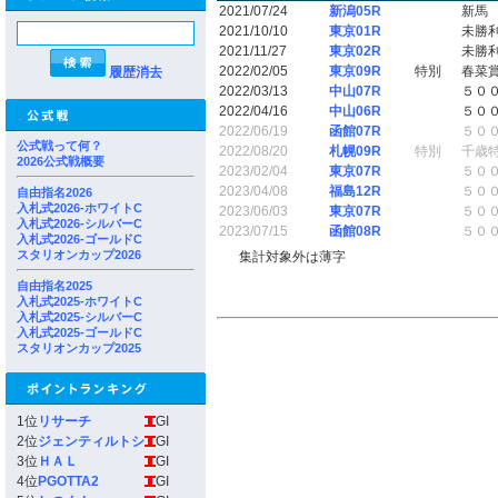
2021/07/24
新潟05R
新馬
2021/10/10
東京01R
未勝
2021/11/27
東京02R
未勝
2022/02/05
東京09R
特別
春菜
履歴消去
2022/03/13
中山07R
５０
2022/04/16
中山06R
５０
2022/06/19
函館07R
５０
公式戦って何？
2022/08/20
札幌09R
特別
千歳
2026公式戦概要
2023/02/04
東京07R
５０
2023/04/08
福島12R
５０
自由指名2026
入札式2026-ホワイトC
2023/06/03
東京07R
５０
入札式2026-シルバーC
2023/07/15
函館08R
５０
入札式2026-ゴールドC
スタリオンカップ2026
集計対象外は薄字
自由指名2025
入札式2025-ホワイトC
入札式2025-シルバーC
入札式2025-ゴールドC
スタリオンカップ2025
1位
リサーチ
GI
2位
ジェンティルトシ
GI
3位
ＨＡＬ
GI
4位
PGOTTA2
GI