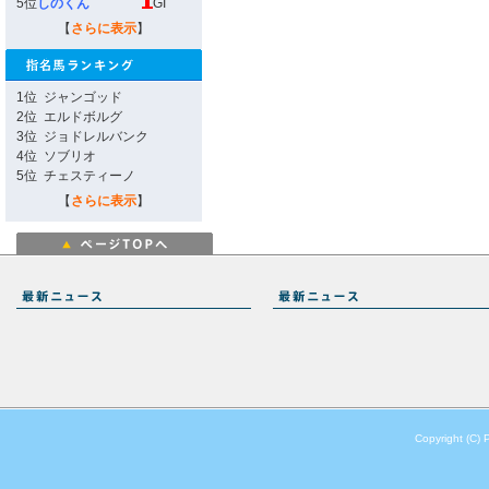
5位
しのくん
GI
【
さらに表示
】
1位
ジャンゴッド
2位
エルドボルグ
3位
ジョドレルバンク
4位
ソブリオ
5位
チェスティーノ
【
さらに表示
】
Copyright (C) 