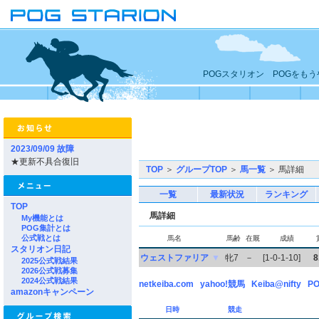
POGスタリオン POGをも
2023/09/09 故障
★更新不具合復旧
TOP
＞
グループTOP
＞
馬一覧
＞ 馬詳細
一覧
最新状況
ランキング
TOP
馬詳細
My機能とは
POG集計とは
公式戦とは
馬名
馬齢
在厩
成績
スタリオン日記
ウェストファリア
▼
牝7
－
[1-0-1-10]
8
2025公式戦結果
2026公式戦募集
2024公式戦結果
netkeiba.com
yahoo!競馬
Keiba@nifty
PO
amazonキャンペーン
日時
競走