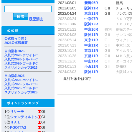
2021/08/01
新潟05R
新馬
2022/03/05
阪神11R
GⅡ
チューリ
2022/04/24
東京11R
GⅡ
サンスポ
2022/09/24
中京07R
５００万
履歴消去
2022/11/06
阪神12R
１０００
2023/01/22
中京10R
特別
長篠ステ
2023/04/08
阪神11R
GⅡ
サンスポ
公式戦って何？
2023/05/14
東京11R
GⅠ
ヴィクト
2026公式戦概要
2023/07/23
中京11R
GⅢ
中京記念
2023/10/14
東京11R
GⅡ
アイルラ
自由指名2026
入札式2026-ホワイトC
2023/10/28
京都11R
GⅡ
ＭＢＳ賞
入札式2026-シルバーC
2023/12/16
中山11R
GⅢ
ターコイ
入札式2026-ゴールドC
2024/01/13
小倉11R
GⅢ
愛知杯
スタリオンカップ2026
2024/03/03
阪神11R
大阪城ス
自由指名2025
集計対象外は薄字
入札式2025-ホワイトC
入札式2025-シルバーC
入札式2025-ゴールドC
スタリオンカップ2025
1位
リサーチ
GI
2位
ジェンティルトシ
GI
3位
ＨＡＬ
GI
4位
PGOTTA2
GI