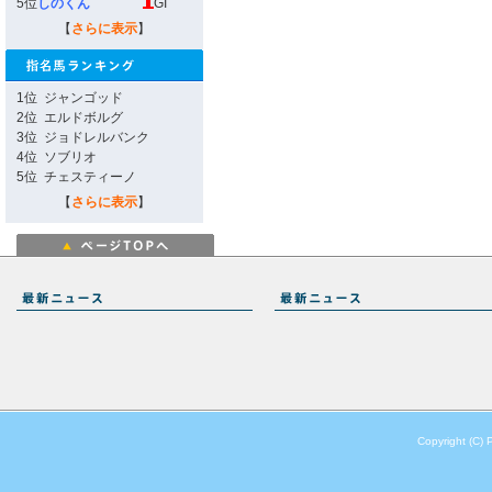
5位
しのくん
GI
【
さらに表示
】
1位
ジャンゴッド
2位
エルドボルグ
3位
ジョドレルバンク
4位
ソブリオ
5位
チェスティーノ
【
さらに表示
】
Copyright (C) 