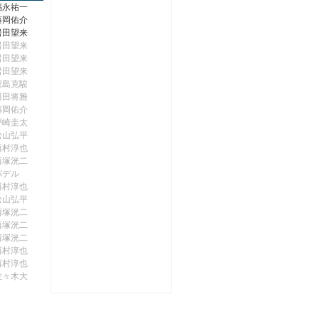
福永祐一
藤岡佑介
岩田望来
岩田望来
岩田望来
岩田望来
鮫島克駿
川田将雅
藤岡佑介
戸崎圭太
松山弘平
西村淳也
西塚洸二
バデル
西村淳也
松山弘平
西塚洸二
西塚洸二
西塚洸二
西村淳也
西村淳也
佐々木大