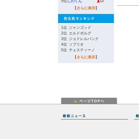
5位
しのくん
GI
【
さらに表示
】
1位
ジャンゴッド
2位
エルドボルグ
3位
ジョドレルバンク
4位
ソブリオ
5位
チェスティーノ
【
さらに表示
】