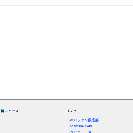
POGファン倶楽部
netkeiba.com
POGニュース