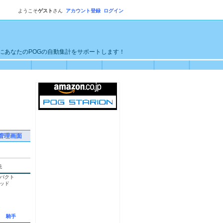
ようこそ
ゲスト
さん
アカウント登録
ログイン
単にあなたのPOGの自動集計をサポートします！
管理画面
統
パクト
ッド
騎手