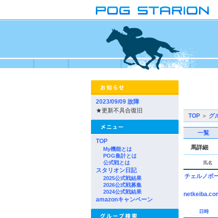
2023/09/09 故障
★更新不具合復旧
TOP
＞
グ
一覧
TOP
馬詳細
My機能とは
POG集計とは
公式戦とは
馬名
スタリオン日記
チェルノボ
2025公式戦結果
2026公式戦募集
2024公式戦結果
netkeiba.co
amazonキャンペーン
日時