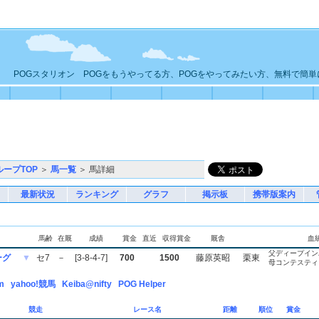
POGスタリオン POGをもうやってる方、POGをやってみたい方、無料で簡
ループTOP
＞
馬一覧
＞ 馬詳細
最新状況
ランキング
グラフ
掲示板
携帯版案内
馬齢
在厩
成績
賞金
直近
収得賞金
厩舎
血
父ディープイン
ーグ
▼
セ7
－
[3-8-4-7]
700
1500
藤原英昭
栗東
母コンテスティ
m
yahoo!競馬
Keiba@nifty
POG Helper
競走
レース名
距離
順位
賞金