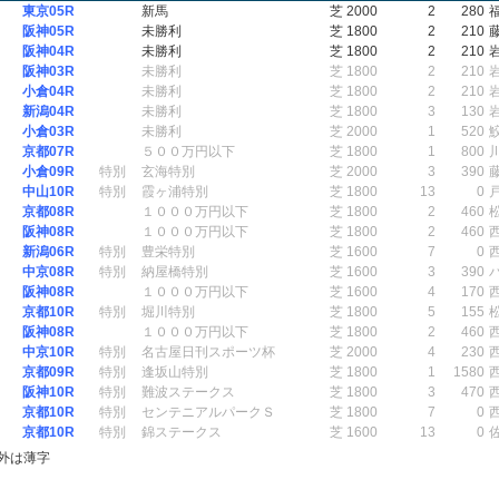
東京05R
新馬
芝 2000
2
280
阪神05R
未勝利
芝 1800
2
210
阪神04R
未勝利
芝 1800
2
210
阪神03R
未勝利
芝 1800
2
210
小倉04R
未勝利
芝 1800
2
210
新潟04R
未勝利
芝 1800
3
130
小倉03R
未勝利
芝 2000
1
520
京都07R
５００万円以下
芝 1800
1
800
小倉09R
特別
玄海特別
芝 2000
3
390
中山10R
特別
霞ヶ浦特別
芝 1800
13
0
京都08R
１０００万円以下
芝 1800
2
460
阪神08R
１０００万円以下
芝 1800
2
460
新潟06R
特別
豊栄特別
芝 1600
7
0
中京08R
特別
納屋橋特別
芝 1600
3
390
阪神08R
１０００万円以下
芝 1600
4
170
京都10R
特別
堀川特別
芝 1800
5
155
阪神08R
１０００万円以下
芝 1800
2
460
中京10R
特別
名古屋日刊スポーツ杯
芝 2000
4
230
京都09R
特別
逢坂山特別
芝 1800
1
1580
阪神10R
特別
難波ステークス
芝 1800
3
470
京都10R
特別
センテニアルパークＳ
芝 1800
7
0
京都10R
特別
錦ステークス
芝 1600
13
0
外は薄字