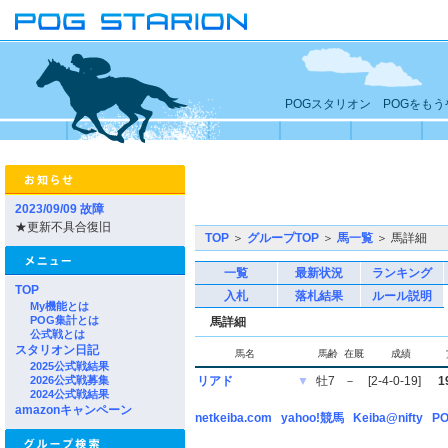
POGスタリオン POGをも
2023/09/09 故障
★更新不具合復旧
TOP
＞
グループTOP
＞
馬一覧
＞ 馬詳細
一覧
最新状況
ランキング
TOP
入札
落札結果
ルール説明
My機能とは
POG集計とは
馬詳細
公式戦とは
スタリオン日記
馬名
馬齢
在厩
成績
2025公式戦結果
2026公式戦募集
リアド
▼
牡7
－
[2-4-0-19]
1
2024公式戦結果
amazonキャンペーン
netkeiba.com
yahoo!競馬
Keiba@nifty
PO