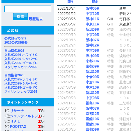
日時
競走
2021/10/24
阪神05R
新馬
2022/01/22
中京10R
若駒ス
履歴消去
2022/03/26
阪神11R
GⅢ
毎日杯
2022/05/07
中京11R
GⅡ
京都新
2022/08/13
新潟09R
特別
湯沢特
2022/09/19
中京09R
特別
金山特
公式戦って何？
2022/10/16
阪神07R
５００
2026公式戦概要
2022/12/24
阪神12R
５００
2023/01/07
中京09R
特別
長良川
自由指名2026
入札式2026-ホワイトC
2023/03/18
阪神09R
特別
淡路特
入札式2026-シルバーC
2023/04/23
京都09R
特別
比良山
入札式2026-ゴールドC
2023/05/14
京都09R
特別
白川特
スタリオンカップ2026
2023/08/20
新潟10R
特別
阿賀野
自由指名2025
2024/01/14
小倉09R
特別
玄海特
入札式2025-ホワイトC
2024/02/17
小倉10R
特別
皿倉山
入札式2025-シルバーC
2024/03/09
中京10R
特別
恋路ケ
入札式2025-ゴールドC
スタリオンカップ2025
2024/08/24
新潟10R
特別
五頭連
2024/09/28
中京08R
１００
2024/11/02
福島10R
特別
三陸特
2025/04/06
阪神07R
１００
1位
リサーチ
GI
2025/04/27
京都12R
１００
2位
ジェンティルトシ
GI
2025/06/15
函館10R
特別
津軽海
3位
ＨＡＬ
GI
2025/07/05
函館10R
特別
竜飛崎
4位
PGOTTA2
GI
2025/10/25
京都09R
特別
北國新