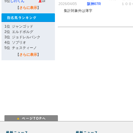
5位
しのくん
GI
2026/04/05
阪神07R
１００
【
さらに表示
】
集計対象外は薄字
1位
ジャンゴッド
2位
エルドボルグ
3位
ジョドレルバンク
4位
ソブリオ
5位
チェスティーノ
【
さらに表示
】