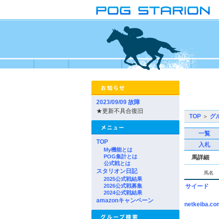
2023/09/09 故障
★更新不具合復旧
TOP
＞
グ
一覧
TOP
入札
My機能とは
POG集計とは
馬詳細
公式戦とは
スタリオン日記
馬名
2025公式戦結果
2026公式戦募集
サイード
2024公式戦結果
amazonキャンペーン
netkeiba.co