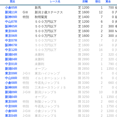
競走
レース名
距離
順位
賞金
小倉05R
新馬
芝 1200
1
700
新潟11R
GⅢ
新潟２歳ステークス
芝 1600
12
0
阪神09R
特別
秋明菊賞
芝 1400
7
0
中山07R
５００万円以下
芝 1200
6
0
阪神05R
５００万円以下
芝 1600
2
300
東京06R
５００万円以下
芝 1600
2
300
東京06R
５００万円以下
芝 1600
2
300
中京07R
５００万円以下
芝 1600
7
0
阪神07R
５００万円以下
芝 1600
14
0
中京12R
５００万円以下
芝 1400
16
0
新潟04R
未勝利
障 2890
2
320
新潟04R
未勝利
障 2890
2
320
中京01R
未勝利
障 3000
1
790
新潟04R
オープン
障 2850
1
1350
東京09R
J-GⅡ
東京ハイジャンプ
障 3110
7
0
中山08R
特別
イルミネーションＪＳ
障 3570
6
0
小倉08R
特別
牛若丸ジャンプＳ
障 3390
2
660
阪神08R
特別
三木ホースランドＪＳ
障 3140
7
0
新潟09R
J-GⅢ
新潟ジャンプＳ
障 3250
10
0
新潟04R
オープン
障 3250
1
1350
東京08R
特別
秋陽ジャンプＳ
障 3110
2
660
中京08R
特別
牛若丸ジャンプＳ
障 3300
1
1750
小倉08R
J-GⅢ
小倉ジャンプＳ
障 3390
2
1200
東京04R
J-GⅢ
東京ジャンプＳ
障 3110
2
1200