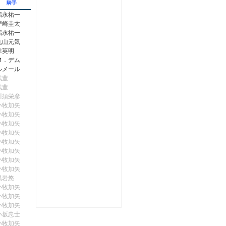
騎手
福永祐一
戸崎圭太
福永祐一
丸山元気
幸英明
Ｍ．デム
ルメール
武豊
武豊
川須栄彦
小牧加矢
小牧加矢
小牧加矢
小牧加矢
小牧加矢
小牧加矢
小牧加矢
小牧加矢
黒岩悠
小牧加矢
小牧加矢
小牧加矢
小坂忠士
小牧加矢