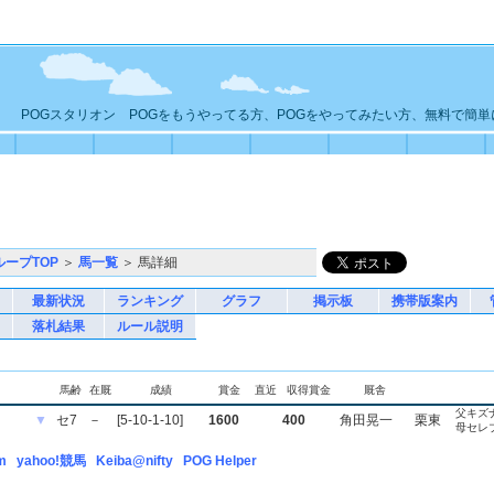
POGスタリオン POGをもうやってる方、POGをやってみたい方、無料で簡
ループTOP
＞
馬一覧
＞ 馬詳細
最新状況
ランキング
グラフ
掲示板
携帯版案内
落札結果
ルール説明
馬齢
在厩
成績
賞金
直近
収得賞金
厩舎
父キズ
▼
セ7
－
[5-10-1-10]
1600
400
角田晃一
栗東
母セレ
m
yahoo!競馬
Keiba@nifty
POG Helper