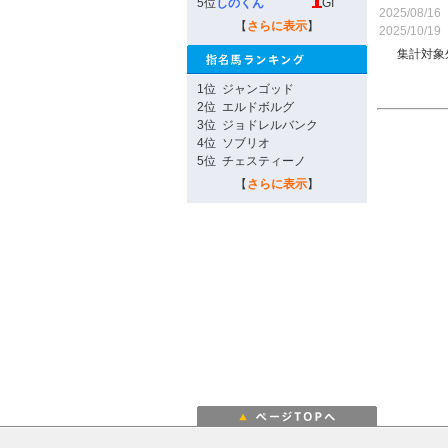
5位
しのくん
GI
2025/08/16
【
さらに表示
】
2025/10/19
集計対象
1位
ジャンゴッド
2位
エルドボルグ
3位
ジョドレルバンク
4位
ソブリオ
5位
チェスティーノ
【
さらに表示
】