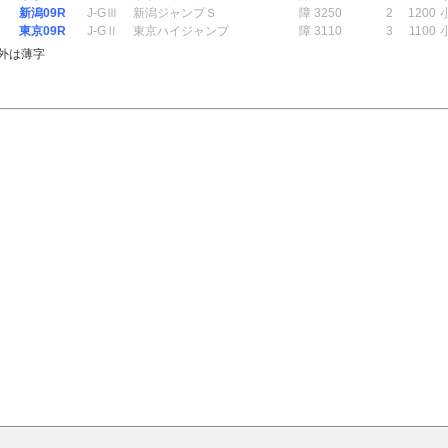
新潟09R
J-GⅢ
新潟ジャンプＳ
障 3250
2
1200
東京09R
J-GⅡ
東京ハイジャンプ
障 3110
3
1100
外は薄字