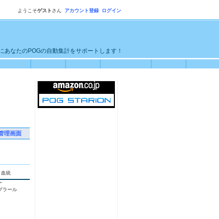
ようこそ
ゲスト
さん
アカウント登録
ログイン
単にあなたのPOGの自動集計をサポートします！
管理画面
血統
ナ
ブラール