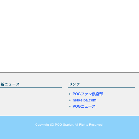
POGファン倶楽部
netkeiba.com
POGニュース
Copyright (C) POG Starion. All Rights Reserved.