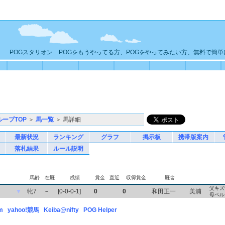
POGスタリオン POGをもうやってる方、POGをやってみたい方、無料で簡
ループTOP
＞
馬一覧
＞ 馬詳細
最新状況
ランキング
グラフ
掲示板
携帯版案内
落札結果
ルール説明
馬齢
在厩
成績
賞金
直近
収得賞金
厩舎
父キズ
▼
牝7
－
[0-0-0-1]
0
0
和田正一
美浦
母ベル
m
yahoo!競馬
Keiba@nifty
POG Helper