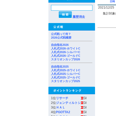
日時
2021/12/25
集計対象
履歴消去
公式戦って何？
2026公式戦概要
自由指名2026
入札式2026-ホワイトC
入札式2026-シルバーC
入札式2026-ゴールドC
スタリオンカップ2026
自由指名2025
入札式2025-ホワイトC
入札式2025-シルバーC
入札式2025-ゴールドC
スタリオンカップ2025
1位
リサーチ
GI
2位
ジェンティルトシ
GI
3位
ＨＡＬ
GI
4位
PGOTTA2
GI