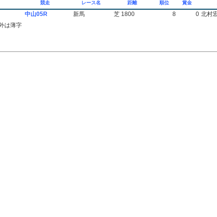
競走
レース名
距離
順位
賞金
中山05R
新馬
芝 1800
8
0
北村
外は薄字