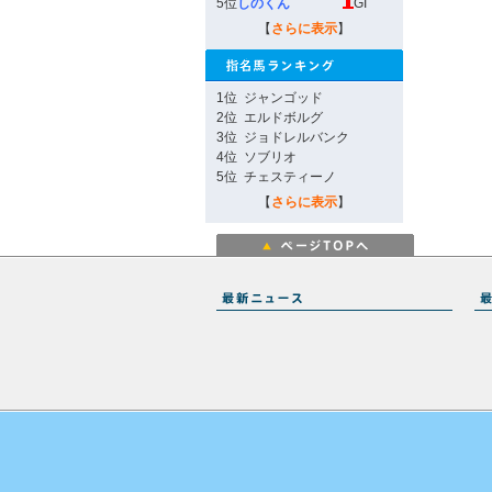
5位
しのくん
GI
【
さらに表示
】
1位
ジャンゴッド
2位
エルドボルグ
3位
ジョドレルバンク
4位
ソブリオ
5位
チェスティーノ
【
さらに表示
】