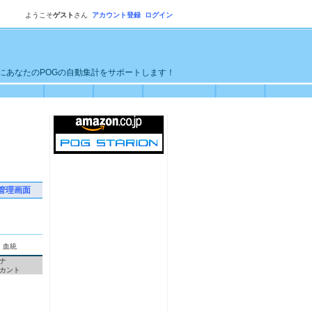
ようこそ
ゲスト
さん
アカウント登録
ログイン
単にあなたのPOGの自動集計をサポートします！
管理画面
血統
ナ
カント