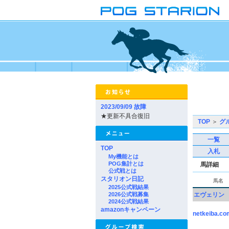
2023/09/09 故障
★更新不具合復旧
TOP
＞
グ
一覧
TOP
入札
My機能とは
POG集計とは
馬詳細
公式戦とは
スタリオン日記
馬名
2025公式戦結果
2026公式戦募集
エヴェリン
2024公式戦結果
amazonキャンペーン
netkeiba.co