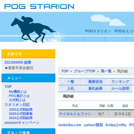
POGスタリオン POGをも
2023/09/09 故障
★更新不具合復旧
TOP
＞
グループTOP
＞
馬一覧
＞ 馬詳細
一覧
最新状況
ランキング
TOP
入札
落札結果
ルール説明
My機能とは
POG集計とは
馬詳細
公式戦とは
スタリオン日記
馬名
馬齢
在厩
成績
2025公式戦結果
2026公式戦募集
マイネルトルファン
▼
牡7
－
[3-3-0-12]
2024公式戦結果
amazonキャンペーン
netkeiba.com
yahoo!競馬
Keiba@nifty
PO