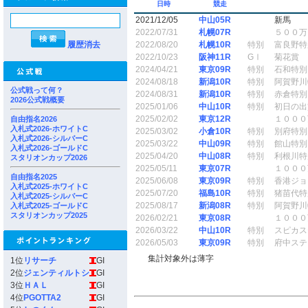
日時
競走
2021/12/05
中山05R
新馬
2022/07/31
札幌07R
５００万
履歴消去
2022/08/20
札幌10R
特別
富良野特
2022/10/23
阪神11R
GⅠ
菊花賞
2024/04/21
東京09R
特別
石和特別
2024/08/18
新潟10R
特別
阿賀野川
公式戦って何？
2024/08/31
新潟10R
特別
赤倉特別
2026公式戦概要
2025/01/06
中山10R
特別
初日の出
2025/02/02
東京12R
１０００
自由指名2026
入札式2026-ホワイトC
2025/03/02
小倉10R
特別
別府特別
入札式2026-シルバーC
2025/03/22
中山09R
特別
館山特別
入札式2026-ゴールドC
2025/04/20
中山08R
特別
利根川特
スタリオンカップ2026
2025/05/11
東京07R
１０００
自由指名2025
2025/06/08
東京09R
特別
香港ジョ
入札式2025-ホワイトC
2025/07/20
福島10R
特別
猪苗代特
入札式2025-シルバーC
2025/08/17
新潟08R
特別
阿賀野川
入札式2025-ゴールドC
スタリオンカップ2025
2026/02/21
東京08R
１０００
2026/03/22
中山10R
特別
スピカス
2026/05/03
東京09R
特別
府中ステ
集計対象外は薄字
1位
リサーチ
GI
2位
ジェンティルトシ
GI
3位
ＨＡＬ
GI
4位
PGOTTA2
GI