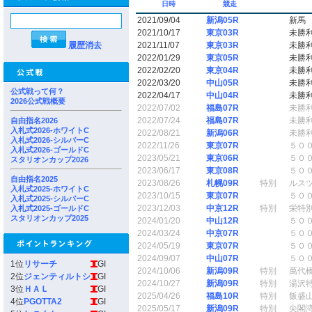
日時
競走
2021/09/04
新潟05R
新馬
2021/10/17
東京03R
未勝
履歴消去
2021/11/07
東京03R
未勝
2022/01/29
東京05R
未勝
2022/02/20
東京04R
未勝
2022/03/20
中山05R
未勝
公式戦って何？
2022/04/17
中山04R
未勝
2026公式戦概要
2022/07/02
福島07R
未勝
2022/07/24
福島07R
未勝
自由指名2026
入札式2026-ホワイトC
2022/08/21
新潟06R
未勝
入札式2026-シルバーC
2022/11/26
東京07R
５０
入札式2026-ゴールドC
2023/05/21
東京06R
５０
スタリオンカップ2026
2023/06/17
東京08R
５０
自由指名2025
2023/08/26
札幌09R
特別
ルス
入札式2025-ホワイトC
2023/10/15
東京07R
５０
入札式2025-シルバーC
2023/12/03
中京12R
特別
栄特
入札式2025-ゴールドC
スタリオンカップ2025
2024/01/20
中山12R
５０
2024/03/24
中京07R
５０
2024/05/19
東京07R
５０
2024/09/07
中山07R
５０
1位
リサーチ
GI
2024/10/06
新潟09R
特別
萬代
2位
ジェンティルトシ
GI
2024/10/27
新潟09R
特別
湯沢
3位
ＨＡＬ
GI
2025/04/26
福島10R
特別
飯盛
4位
PGOTTA2
GI
2025/05/17
新潟09R
特別
尖閣