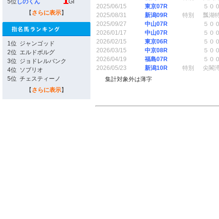
5位
しのくん
GI
2025/06/15
東京07R
５０
【
さらに表示
】
2025/08/31
新潟09R
特別
瓢湖
2025/09/27
中山07R
５０
2026/01/17
中山07R
５０
2026/02/15
東京06R
５０
1位
ジャンゴッド
2026/03/15
中京08R
５０
2位
エルドボルグ
2026/04/19
福島07R
５０
3位
ジョドレルバンク
2026/05/23
新潟10R
特別
尖閣
4位
ソブリオ
5位
チェスティーノ
集計対象外は薄字
【
さらに表示
】