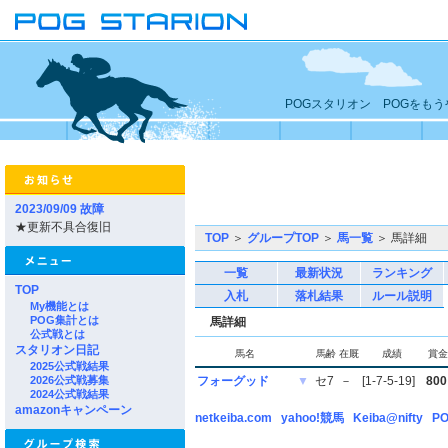
POGスタリオン POGをも
2023/09/09 故障
★更新不具合復旧
TOP
＞
グループTOP
＞
馬一覧
＞ 馬詳細
一覧
最新状況
ランキング
TOP
入札
落札結果
ルール説明
My機能とは
POG集計とは
馬詳細
公式戦とは
スタリオン日記
馬名
馬齢
在厩
成績
賞金
2025公式戦結果
2026公式戦募集
フォーグッド
▼
セ7
－
[1-7-5-19]
800
2024公式戦結果
amazonキャンペーン
netkeiba.com
yahoo!競馬
Keiba@nifty
PO