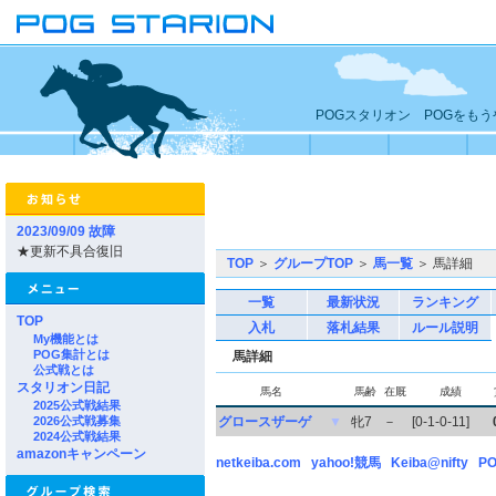
POGスタリオン POGをも
2023/09/09 故障
★更新不具合復旧
TOP
＞
グループTOP
＞
馬一覧
＞ 馬詳細
一覧
最新状況
ランキング
TOP
入札
落札結果
ルール説明
My機能とは
POG集計とは
馬詳細
公式戦とは
スタリオン日記
馬名
馬齢
在厩
成績
2025公式戦結果
2026公式戦募集
グロースザーゲ
▼
牝7
－
[0-1-0-11]
2024公式戦結果
amazonキャンペーン
netkeiba.com
yahoo!競馬
Keiba@nifty
PO