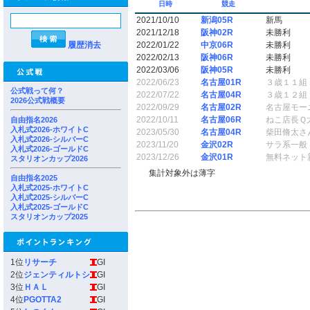
日時
競走
2021/10/10
新潟05R
新馬
2021/12/18
阪神02R
未勝利
履歴消去
2022/01/22
中京06R
未勝利
2022/02/13
阪神06R
未勝利
2022/03/06
阪神05R
未勝利
2022/06/23
名古屋01R
３歳１１組
公式戦って何？
2022/07/22
名古屋04R
３歳１２組
2026公式戦概要
2022/09/29
名古屋02R
名古屋モー
2022/10/11
名古屋06R
ねこ店長Ｑ
自由指名2026
入札式2026-ホワイトC
2023/05/30
名古屋04R
柴田脩太さ
入札式2026-シルバーC
2023/11/20
金沢02R
サラ系一般
入札式2026-ゴールドC
2023/12/26
金沢01R
無料ネット
スタリオンカップ2026
集計対象外は薄字
自由指名2025
入札式2025-ホワイトC
入札式2025-シルバーC
入札式2025-ゴールドC
スタリオンカップ2025
1位
リサーチ
GI
2位
ジェンティルトシ
GI
3位
ＨＡＬ
GI
4位
PGOTTA2
GI