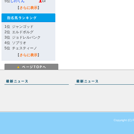
5位
しのくん
GI
【
さらに表示
】
1位
ジャンゴッド
2位
エルドボルグ
3位
ジョドレルバンク
4位
ソブリオ
5位
チェスティーノ
【
さらに表示
】
Copyright (C) 