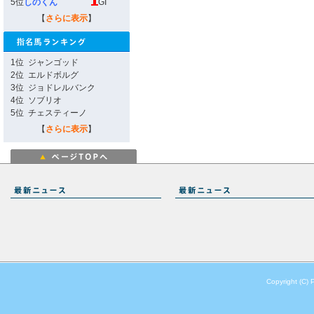
5位
しのくん
GI
【
さらに表示
】
1位
ジャンゴッド
2位
エルドボルグ
3位
ジョドレルバンク
4位
ソブリオ
5位
チェスティーノ
【
さらに表示
】
Copyright (C) 