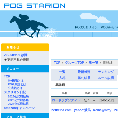
POGスタリオン POGをも
2023/09/09 故障
★更新不具合復旧
TOP
＞
グループTOP
＞
馬一覧
＞ 馬詳細
一覧
最新状況
ランキング
TOP
入札
落札結果
ルール説明
My機能とは
POG集計とは
馬詳細
公式戦とは
スタリオン日記
馬名
馬齢
在厩
成績
2025公式戦結果
2026公式戦募集
ロードラプソディ
▼
牡7
－
[2-0-1-12]
2024公式戦結果
amazonキャンペーン
netkeiba.com
yahoo!競馬
Keiba@nifty
PO