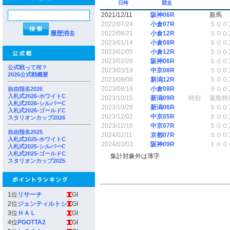
日時
競走
2021/12/11
阪神06R
新馬
2022/07/24
小倉07R
５００
履歴消去
2022/08/21
小倉12R
５００
2023/01/14
小倉08R
５００
2023/02/05
小倉12R
５００
2023/02/26
阪神06R
５００
公式戦って何？
2023/03/19
中京08R
５００
2026公式戦概要
2023/08/06
新潟12R
５００
2023/08/19
小倉08R
５００
自由指名2026
入札式2026-ホワイトC
2023/10/15
新潟09R
特別
粟島特
入札式2026-シルバーC
2023/10/28
新潟06R
５００
入札式2026-ゴールドC
2023/12/02
中京05R
５００
スタリオンカップ2026
2023/12/16
中京07R
５００
自由指名2025
2024/02/11
京都07R
５００
入札式2025-ホワイトC
2024/03/03
阪神09R
１００
入札式2025-シルバーC
入札式2025-ゴールドC
集計対象外は薄字
スタリオンカップ2025
1位
リサーチ
GI
2位
ジェンティルトシ
GI
3位
ＨＡＬ
GI
4位
PGOTTA2
GI