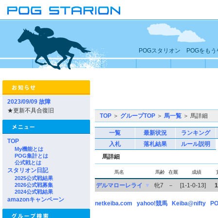
POGスタリオン POGをも
2023/09/09 故障
★更新不具合復旧
TOP
＞
グループTOP
＞
馬一覧
＞ 馬詳細
一覧
最新状況
ランキング
TOP
入札
落札結果
ルール説明
My機能とは
POG集計とは
馬詳細
公式戦とは
スタリオン日記
馬名
馬齢
在厩
成績
2025公式戦結果
2026公式戦募集
デルマローレライ
▼
牝7
－
[1-1-0-13]
1
2024公式戦結果
amazonキャンペーン
netkeiba.com
yahoo!競馬
Keiba@nifty
PO