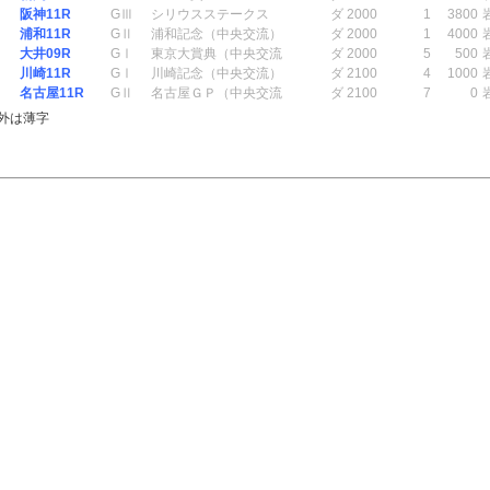
阪神11R
GⅢ
シリウスステークス
ダ 2000
1
3800
浦和11R
GⅡ
浦和記念（中央交流）
ダ 2000
1
4000
大井09R
GⅠ
東京大賞典（中央交流
ダ 2000
5
500
川崎11R
GⅠ
川崎記念（中央交流）
ダ 2100
4
1000
名古屋11R
GⅡ
名古屋ＧＰ（中央交流
ダ 2100
7
0
外は薄字