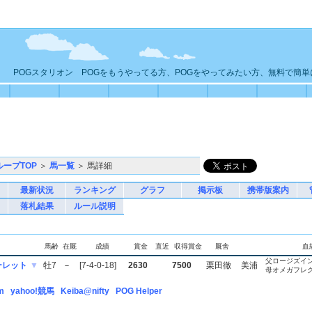
POGスタリオン POGをもうやってる方、POGをやってみたい方、無料で簡
ループTOP
＞
馬一覧
＞ 馬詳細
最新状況
ランキング
グラフ
掲示板
携帯版案内
落札結果
ルール説明
馬齢
在厩
成績
賞金
直近
収得賞金
厩舎
血
父ロージズイ
ーレット
▼
牡7
－
[7-4-0-18]
2630
7500
栗田徹
美浦
母オメガフレ
m
yahoo!競馬
Keiba@nifty
POG Helper