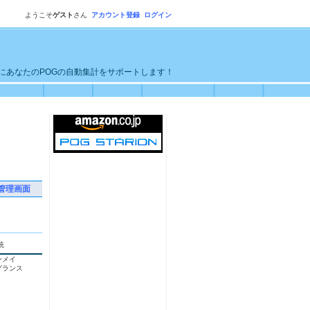
ようこそ
ゲスト
さん
アカウント登録
ログイン
単にあなたのPOGの自動集計をサポートします！
管理画面
統
ンメイ
グランス