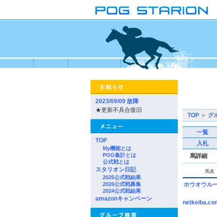
2023/09/09 故障
★更新不具合復旧
TOP
＞
グ
一覧
TOP
入札
My機能とは
POG集計とは
馬詳細
公式戦とは
スタリオン日記
馬名
2025公式戦結果
2026公式戦募集
ホウオウル
2024公式戦結果
amazonキャンペーン
netkeiba.co