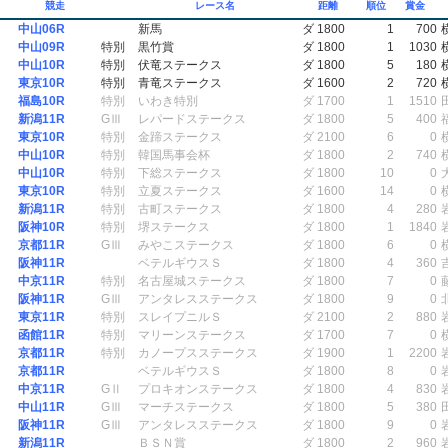
競走
レース名
距離
順位
賞金
中山06R
新馬
ダ 1800
1
700
中山09R
特別
黒竹賞
ダ 1800
1
1030
中山10R
特別
伏竜ステークス
ダ 1800
5
180
東京10R
特別
青竜ステークス
ダ 1600
2
720
福島10R
特別
いわき特別
ダ 1700
1
1510
新潟11R
GⅢ
レパードステークス
ダ 1800
5
400
東京10R
特別
金蹄ステークス
ダ 2100
6
0
中山10R
特別
韓国馬事会杯
ダ 1800
2
740
中山10R
特別
下総ステークス
ダ 1800
10
0
東京10R
特別
立夏ステークス
ダ 1600
14
0
新潟11R
特別
古町ステークス
ダ 1800
4
280
阪神10R
特別
堺ステークス
ダ 1800
1
1840
京都11R
GⅢ
みやこステークス
ダ 1800
6
0
阪神11R
ベテルギウスＳ
ダ 1800
4
360
中京11R
特別
名古屋城ステークス
ダ 1800
7
0
阪神11R
GⅢ
アンタレスステークス
ダ 1800
9
0
東京11R
特別
スレイプニルＳ
ダ 2100
2
880
函館11R
特別
マリーンステークス
ダ 1700
7
0
京都11R
特別
カノープスステークス
ダ 1900
1
2200
京都11R
ベテルギウスＳ
ダ 1800
8
0
中京11R
GⅡ
プロキオンステークス
ダ 1800
4
830
中山11R
GⅢ
マーチステークス
ダ 1800
5
380
阪神11R
GⅢ
アンタレスステークス
ダ 1800
9
0
新潟11R
ＢＳＮ賞
ダ 1800
2
960