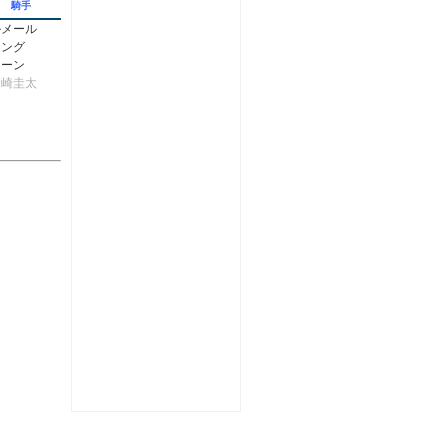
騎手
ルメール
キング
レーン
戸崎圭太