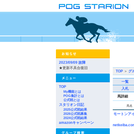
2023/09/09 故障
★更新不具合復旧
TOP
＞
グ
一覧
TOP
入札
My機能とは
POG集計とは
馬詳細
公式戦とは
スタリオン日記
馬名
2025公式戦結果
2026公式戦募集
モートンア
2024公式戦結果
amazonキャンペーン
netkeiba.co