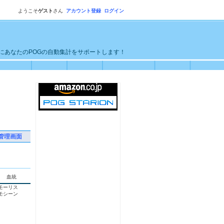
ようこそ
ゲスト
さん
アカウント登録
ログイン
単にあなたのPOGの自動集計をサポートします！
管理画面
血統
モーリス
モシーン