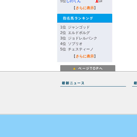
5位
しのくん
GI
【
さらに表示
】
1位
ジャンゴッド
2位
エルドボルグ
3位
ジョドレルバンク
4位
ソブリオ
5位
チェスティーノ
【
さらに表示
】