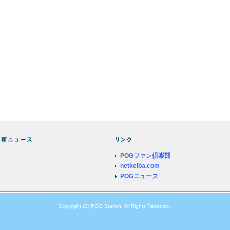
POGファン倶楽部
netkeiba.com
POGニュース
Copyright (C) POG Starion. All Rights Reserved.