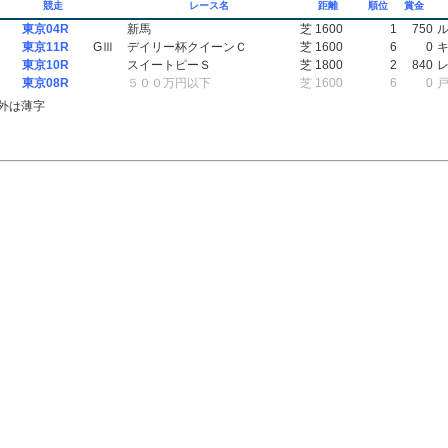
競走
レース名
距離
順位
賞金
東京04R
新馬
芝 1600
1
750
東京11R
GⅢ
デイリー杯クイーンＣ
芝 1600
6
0
東京10R
スイートピーＳ
芝 1800
2
840
東京08R
５００万円以下
芝 1600
6
0
外は薄字