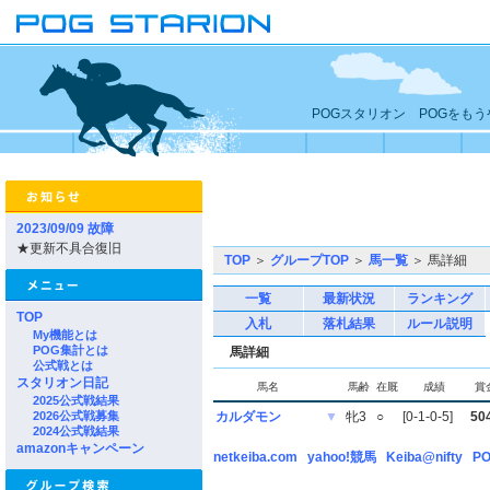
POGスタリオン POGをも
2023/09/09 故障
★更新不具合復旧
TOP
＞
グループTOP
＞
馬一覧
＞ 馬詳細
一覧
最新状況
ランキング
TOP
入札
落札結果
ルール説明
My機能とは
POG集計とは
馬詳細
公式戦とは
スタリオン日記
馬名
馬齢
在厩
成績
賞
2025公式戦結果
2026公式戦募集
カルダモン
▼
牝3
○
[0-1-0-5]
50
2024公式戦結果
amazonキャンペーン
netkeiba.com
yahoo!競馬
Keiba@nifty
PO