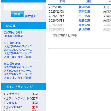
日時
競走
レ
2025/08/23
新潟05R
新馬
2025/11/08
東京03R
未勝
履歴消去
2026/01/17
中山05R
未勝
2026/04/18
福島02R
未勝
2026/06/13
東京02R
未勝
2026/08/02
新潟05R
未勝
公式戦って何？
集計対象外は薄字
2026公式戦概要
自由指名2026
入札式2026-ホワイトC
入札式2026-シルバーC
入札式2026-ゴールドC
スタリオンカップ2026
自由指名2025
入札式2025-ホワイトC
入札式2025-シルバーC
入札式2025-ゴールドC
スタリオンカップ2025
1位
リサーチ
GI
2位
ジェンティルトシ
GI
3位
ＨＡＬ
GI
4位
PGOTTA2
GI