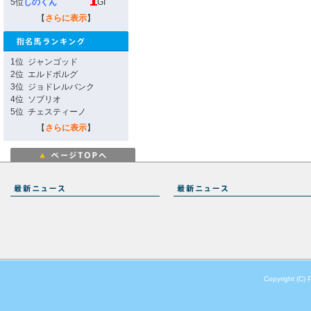
5位
しのくん
GI
【
さらに表示
】
1位
ジャンゴッド
2位
エルドボルグ
3位
ジョドレルバンク
4位
ソブリオ
5位
チェスティーノ
【
さらに表示
】
Copyright (C) 