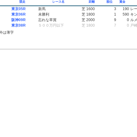
競走
レース名
距離
順位
賞金
東京05R
新馬
芝 1600
3
190
レ
東京06R
未勝利
芝 1800
1
590
キ
阪神09R
忘れな草賞
芝 2000
9
0
ル
東京08R
５００万円以下
芝 1800
7
0
戸
外は薄字