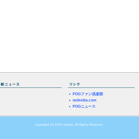
POGファン倶楽部
netkeiba.com
POGニュース
Copyright (C) POG Starion. All Rights Reserved.