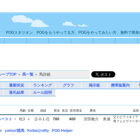
POGスタリオン POGをもうやってる方、POGをやってみたい方、無料で簡
ループTOP
＞
馬一覧
＞ 馬詳細
最新状況
ランキング
グラフ
掲示板
携帯版案内
落札結果
ルール説明
馬齢
在厩
成績
賞金
直近
収得賞金
厩舎
血統
父エピファネイア
ハースト
▼
牝3
○
[1-0-1-2]
780
400
宮田敬介
美浦
母フォエヴァーダ
m
yahoo!競馬
Keiba@nifty
POG Helper