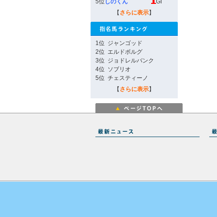
5位
しのくん
GI
【
さらに表示
】
1位
ジャンゴッド
2位
エルドボルグ
3位
ジョドレルバンク
4位
ソブリオ
5位
チェスティーノ
【
さらに表示
】