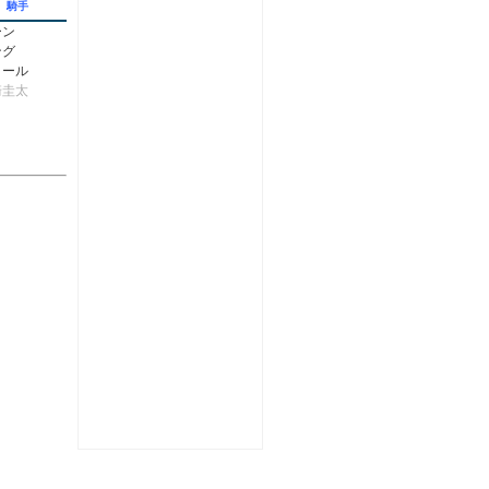
騎手
ーン
ング
メール
崎圭太