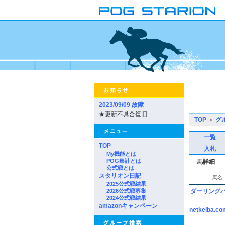
2023/09/09 故障
★更新不具合復旧
TOP
＞
グ
一覧
TOP
入札
My機能とは
POG集計とは
馬詳細
公式戦とは
スタリオン日記
馬名
2025公式戦結果
2026公式戦募集
ダーリング
2024公式戦結果
amazonキャンペーン
netkeiba.co