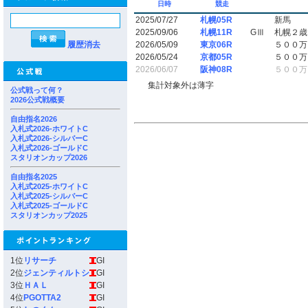
日時
競走
2025/07/27
札幌05R
新馬
2025/09/06
札幌11R
GⅢ
札幌２歳
履歴消去
2026/05/09
東京06R
５００万
2026/05/24
京都05R
５００万
2026/06/07
阪神08R
５００万
集計対象外は薄字
公式戦って何？
2026公式戦概要
自由指名2026
入札式2026-ホワイトC
入札式2026-シルバーC
入札式2026-ゴールドC
スタリオンカップ2026
自由指名2025
入札式2025-ホワイトC
入札式2025-シルバーC
入札式2025-ゴールドC
スタリオンカップ2025
1位
リサーチ
GI
2位
ジェンティルトシ
GI
3位
ＨＡＬ
GI
4位
PGOTTA2
GI