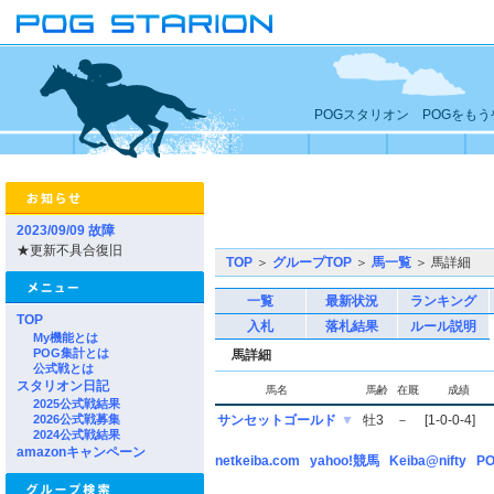
POGスタリオン POGをも
2023/09/09 故障
★更新不具合復旧
TOP
＞
グループTOP
＞
馬一覧
＞ 馬詳細
一覧
最新状況
ランキング
TOP
入札
落札結果
ルール説明
My機能とは
POG集計とは
馬詳細
公式戦とは
スタリオン日記
馬名
馬齢
在厩
成績
2025公式戦結果
2026公式戦募集
サンセットゴールド
▼
牡3
－
[1-0-0-4]
2024公式戦結果
amazonキャンペーン
netkeiba.com
yahoo!競馬
Keiba@nifty
PO