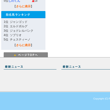
5位
しのくん
GI
【
さらに表示
】
1位
ジャンゴッド
2位
エルドボルグ
3位
ジョドレルバンク
4位
ソブリオ
5位
チェスティーノ
【
さらに表示
】
Copyright (C) 