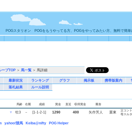
POGスタリオン POGをもうやってる方、POGをやってみたい方、無料で簡
ループTOP
＞
馬一覧
＞ 馬詳細
最新状況
ランキング
グラフ
掲示板
携帯版案内
落札結果
ルール説明
馬齢
在厩
成績
賞金
直近
収得賞金
厩舎
父コン
▼
牡3
－
[1-1-2-1]
1290
400
矢作芳人
栗東
母スル
m
yahoo!競馬
Keiba@nifty
POG Helper