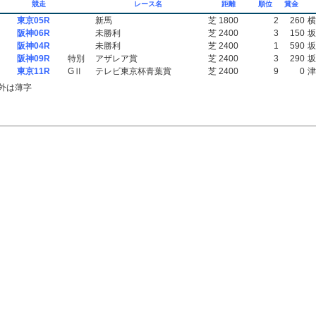
競走
レース名
距離
順位
賞金
東京05R
新馬
芝 1800
2
260
横
阪神06R
未勝利
芝 2400
3
150
坂
阪神04R
未勝利
芝 2400
1
590
坂
阪神09R
特別
アザレア賞
芝 2400
3
290
坂
東京11R
GⅡ
テレビ東京杯青葉賞
芝 2400
9
0
津
外は薄字