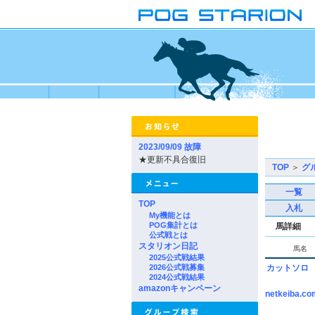
2023/09/09 故障
★更新不具合復旧
TOP
＞
グ
一覧
TOP
入札
My機能とは
POG集計とは
馬詳細
公式戦とは
スタリオン日記
馬名
2025公式戦結果
2026公式戦募集
カットソロ
2024公式戦結果
amazonキャンペーン
netkeiba.co