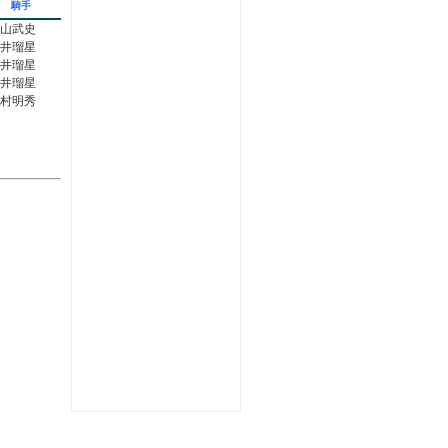
騎手
山武史
井瑠星
井瑠星
井瑠星
村明秀