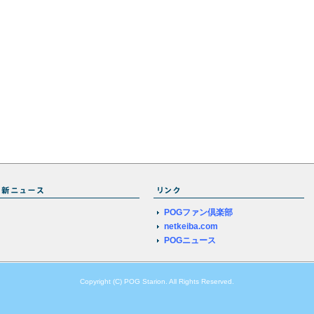
POGファン倶楽部
netkeiba.com
POGニュース
Copyright (C) POG Starion. All Rights Reserved.