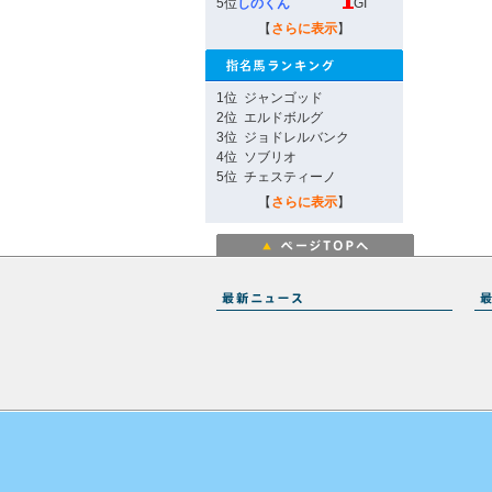
5位
しのくん
GI
【
さらに表示
】
1位
ジャンゴッド
2位
エルドボルグ
3位
ジョドレルバンク
4位
ソブリオ
5位
チェスティーノ
【
さらに表示
】