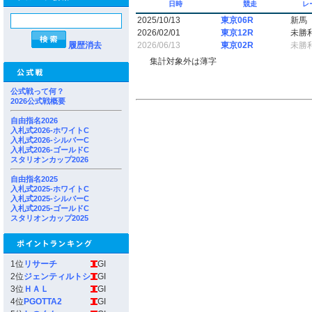
日時
競走
レ
2025/10/13
東京06R
新馬
2026/02/01
東京12R
未勝
履歴消去
2026/06/13
東京02R
未勝
集計対象外は薄字
公式戦って何？
2026公式戦概要
自由指名2026
入札式2026-ホワイトC
入札式2026-シルバーC
入札式2026-ゴールドC
スタリオンカップ2026
自由指名2025
入札式2025-ホワイトC
入札式2025-シルバーC
入札式2025-ゴールドC
スタリオンカップ2025
1位
リサーチ
GI
2位
ジェンティルトシ
GI
3位
ＨＡＬ
GI
4位
PGOTTA2
GI