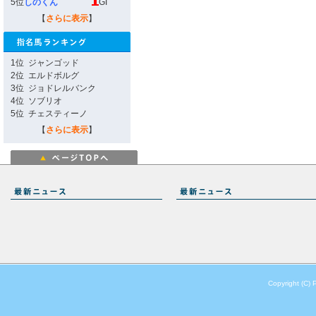
5位
しのくん
GI
【
さらに表示
】
1位
ジャンゴッド
2位
エルドボルグ
3位
ジョドレルバンク
4位
ソブリオ
5位
チェスティーノ
【
さらに表示
】
Copyright (C) 