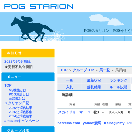
POGスタリオン POGをも
2023/09/09 故障
★更新不具合復旧
TOP
＞
グループTOP
＞
馬一覧
＞ 馬詳細
一覧
最新状況
ランキング
TOP
入札
落札結果
ルール説明
My機能とは
POG集計とは
馬詳細
公式戦とは
スタリオン日記
馬名
馬齢
在厩
成績
賞
2025公式戦結果
2026公式戦募集
スカイドリーマー
▼
牝3
○
[0-0-0-3]
0
2024公式戦結果
amazonキャンペーン
netkeiba.com
yahoo!競馬
Keiba@nifty
PO