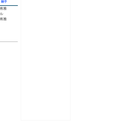
騎手
将雅
ル
将雅