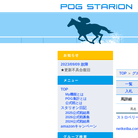
2023/09/09 故障
★更新不具合復旧
TOP
＞
グ
一覧
TOP
入札
My機能とは
POG集計とは
馬詳細
公式戦とは
スタリオン日記
馬名
2025公式戦結果
2026公式戦募集
ストロベリ
2024公式戦結果
amazonキャンペーン
netkeiba.co