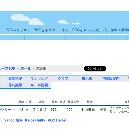
POGスタリオン POGをもうやってる方、POGをやってみたい方、無料で簡
ループTOP
＞
馬一覧
＞ 馬詳細
最新状況
ランキング
グラフ
掲示板
携帯版案内
落札結果
ルール説明
馬齢
在厩
成績
賞金
直近
収得賞金
厩舎
血
父キタサンブ
ーツリー
▼
牝3
○
[1-1-0-1]
971
400
中内田充
栗東
母ウィンター
m
yahoo!競馬
Keiba@nifty
POG Helper