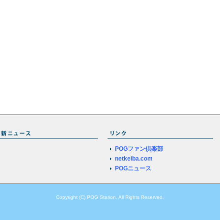
POGファン倶楽部
netkeiba.com
POGニュース
Copyright (C) POG Starion. All Rights Reserved.