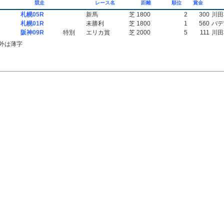
競走
レース名
距離
順位
賞金
札幌05R
新馬
芝 1800
2
300
川田
札幌01R
未勝利
芝 1800
1
560
バデ
阪神09R
特別
エリカ賞
芝 2000
5
111
川田
外は薄字