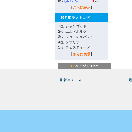
5位
しのくん
GI
【
さらに表示
】
1位
ジャンゴッド
2位
エルドボルグ
3位
ジョドレルバンク
4位
ソブリオ
5位
チェスティーノ
【
さらに表示
】