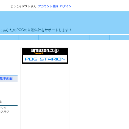
ようこそ
ゲスト
さん
アカウント登録
ログイン
単にあなたのPOGの自動集計をサポートします！
管理画面
統
ラック
コスモス