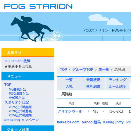
POGスタリオン POGをも
2023/09/09 故障
★更新不具合復旧
TOP
＞
グループTOP
＞
馬一覧
＞ 馬詳細
一覧
最新状況
ランキング
TOP
入札
落札結果
ルール説明
My機能とは
POG集計とは
馬詳細
公式戦とは
スタリオン日記
馬名
馬齢
在厩
成績
2025公式戦結果
2026公式戦募集
グリオンヴール
▼
牡3
○
[1-0-2-1]
1
2024公式戦結果
amazonキャンペーン
netkeiba.com
yahoo!競馬
Keiba@nifty
PO