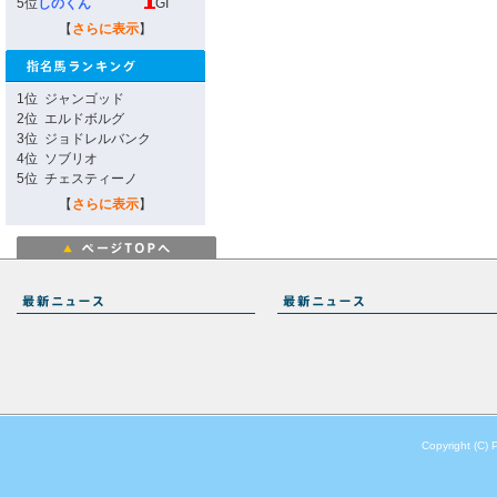
5位
しのくん
GI
【
さらに表示
】
1位
ジャンゴッド
2位
エルドボルグ
3位
ジョドレルバンク
4位
ソブリオ
5位
チェスティーノ
【
さらに表示
】
Copyright (C) 