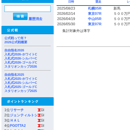
日時
競走
レ
2025/08/23
札幌05R
新馬
2026/02/14
東京07R
５００万
履歴消去
2026/04/19
中山05R
５００万
2026/05/30
東京07R
５００万
集計対象外は薄字
公式戦って何？
2026公式戦概要
自由指名2026
入札式2026-ホワイトC
入札式2026-シルバーC
入札式2026-ゴールドC
スタリオンカップ2026
自由指名2025
入札式2025-ホワイトC
入札式2025-シルバーC
入札式2025-ゴールドC
スタリオンカップ2025
1位
リサーチ
GI
2位
ジェンティルトシ
GI
3位
ＨＡＬ
GI
4位
PGOTTA2
GI