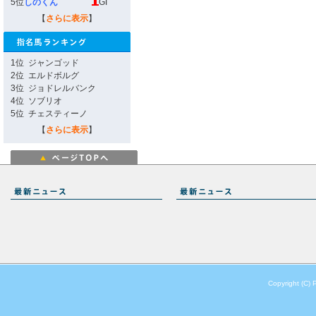
5位
しのくん
GI
【
さらに表示
】
1位
ジャンゴッド
2位
エルドボルグ
3位
ジョドレルバンク
4位
ソブリオ
5位
チェスティーノ
【
さらに表示
】
Copyright (C) 