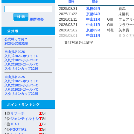
日時
競走
2025/08/31
札幌05R
新馬
2025/11/22
京都04R
未勝利
履歴消去
2026/01/11
中山11R
GⅢ
フェアリ
2026/03/21
中山11R
GⅢ
フラワー
2026/05/02
京都09R
特別
矢車賞
2026/08/01
中京11R
５００万
公式戦って何？
集計対象外は薄字
2026公式戦概要
自由指名2026
入札式2026-ホワイトC
入札式2026-シルバーC
入札式2026-ゴールドC
スタリオンカップ2026
自由指名2025
入札式2025-ホワイトC
入札式2025-シルバーC
入札式2025-ゴールドC
スタリオンカップ2025
1位
リサーチ
GI
2位
ジェンティルトシ
GI
3位
ＨＡＬ
GI
4位
PGOTTA2
GI