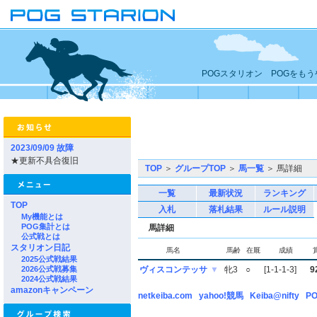
POGスタリオン POGをも
2023/09/09 故障
★更新不具合復旧
TOP
＞
グループTOP
＞
馬一覧
＞ 馬詳細
一覧
最新状況
ランキング
TOP
入札
落札結果
ルール説明
My機能とは
POG集計とは
馬詳細
公式戦とは
スタリオン日記
馬名
馬齢
在厩
成績
2025公式戦結果
2026公式戦募集
ヴィスコンテッサ
▼
牝3
○
[1-1-1-3]
9
2024公式戦結果
amazonキャンペーン
netkeiba.com
yahoo!競馬
Keiba@nifty
PO