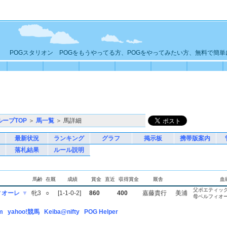
POGスタリオン POGをもうやってる方、POGをやってみたい方、無料で簡
ループTOP
＞
馬一覧
＞ 馬詳細
最新状況
ランキング
グラフ
掲示板
携帯版案内
落札結果
ルール説明
馬齢
在厩
成績
賞金
直近
収得賞金
厩舎
血
父ポエティッ
ィオーレ
▼
牝3
○
[1-1-0-2]
860
400
嘉藤貴行
美浦
母ベルフィオ
m
yahoo!競馬
Keiba@nifty
POG Helper