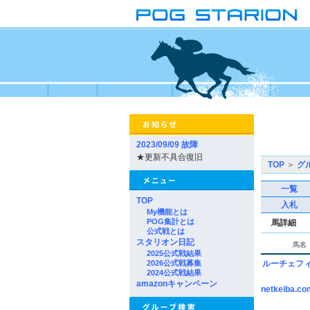
2023/09/09 故障
★更新不具合復旧
TOP
＞
グ
一覧
TOP
入札
My機能とは
POG集計とは
馬詳細
公式戦とは
スタリオン日記
馬名
2025公式戦結果
2026公式戦募集
ルーチェフ
2024公式戦結果
amazonキャンペーン
netkeiba.co