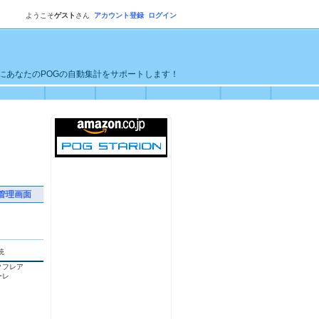
ようこそ
ゲスト
さん
アカウント登録
ログイン
単にあなたのPOGの自動集計をサポートします！
管理画面
統
クフレア
ーレ