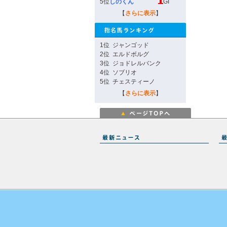
5位
しのくん
GI
【
さらに表示
】
1位
ジャンゴッド
2位
エルドボルグ
3位
ジョドレルバンク
4位
ソブリオ
5位
チェスティーノ
【
さらに表示
】