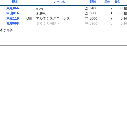
競走
レース名
距離
順位
賞金
東京06R
新馬
芝 1400
2
300
中山01R
未勝利
芝 1600
1
560
東京11R
GⅢ
アルテミスステークス
芝 1600
7
0
札幌09R
５００万円以下
芝 1800
9
0
外は薄字