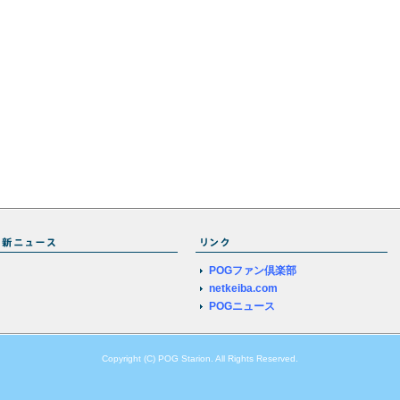
POGファン倶楽部
netkeiba.com
POGニュース
Copyright (C) POG Starion. All Rights Reserved.