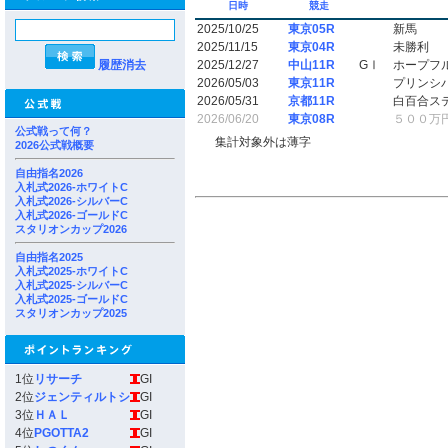
日時
競走
2025/10/25
東京05R
新馬
2025/11/15
東京04R
未勝利
履歴消去
2025/12/27
中山11R
GⅠ
ホープフ
2026/05/03
東京11R
プリンシ
2026/05/31
京都11R
白百合ス
2026/06/20
東京08R
５００万
公式戦って何？
集計対象外は薄字
2026公式戦概要
自由指名2026
入札式2026-ホワイトC
入札式2026-シルバーC
入札式2026-ゴールドC
スタリオンカップ2026
自由指名2025
入札式2025-ホワイトC
入札式2025-シルバーC
入札式2025-ゴールドC
スタリオンカップ2025
1位
リサーチ
GI
2位
ジェンティルトシ
GI
3位
ＨＡＬ
GI
4位
PGOTTA2
GI