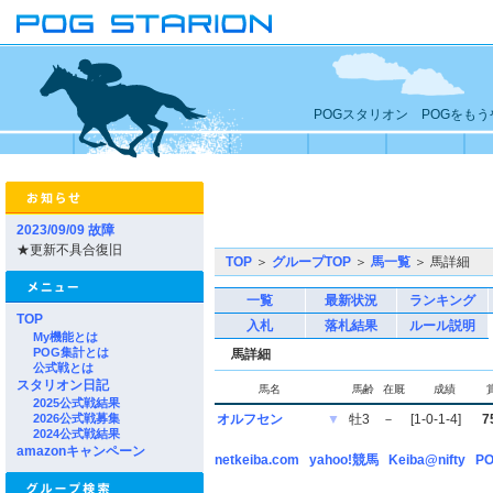
POGスタリオン POGをも
2023/09/09 故障
★更新不具合復旧
TOP
＞
グループTOP
＞
馬一覧
＞ 馬詳細
一覧
最新状況
ランキング
TOP
入札
落札結果
ルール説明
My機能とは
POG集計とは
馬詳細
公式戦とは
スタリオン日記
馬名
馬齢
在厩
成績
2025公式戦結果
2026公式戦募集
オルフセン
▼
牡3
－
[1-0-1-4]
7
2024公式戦結果
amazonキャンペーン
netkeiba.com
yahoo!競馬
Keiba@nifty
PO