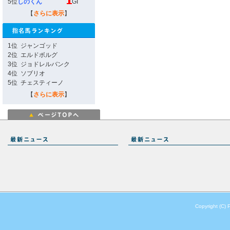
5位
しのくん
GI
【
さらに表示
】
1位
ジャンゴッド
2位
エルドボルグ
3位
ジョドレルバンク
4位
ソブリオ
5位
チェスティーノ
【
さらに表示
】
Copyright (C) 