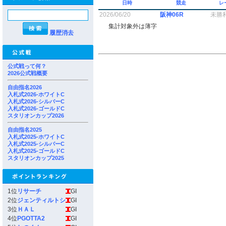
日時
競走
レ
2026/06/20
阪神06R
未勝
集計対象外は薄字
履歴消去
公式戦って何？
2026公式戦概要
自由指名2026
入札式2026-ホワイトC
入札式2026-シルバーC
入札式2026-ゴールドC
スタリオンカップ2026
自由指名2025
入札式2025-ホワイトC
入札式2025-シルバーC
入札式2025-ゴールドC
スタリオンカップ2025
1位
リサーチ
GI
2位
ジェンティルトシ
GI
3位
ＨＡＬ
GI
4位
PGOTTA2
GI