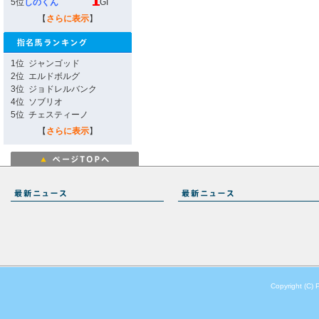
5位
しのくん
GI
【
さらに表示
】
1位
ジャンゴッド
2位
エルドボルグ
3位
ジョドレルバンク
4位
ソブリオ
5位
チェスティーノ
【
さらに表示
】
Copyright (C) 