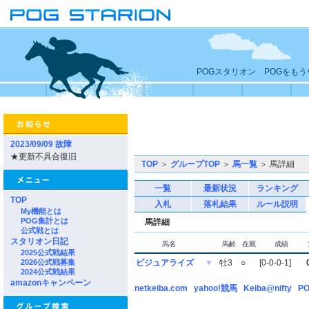
POGスタリオン POGをも
2023/09/09 故障
★更新不具合復旧
TOP
＞
グループTOP
＞
馬一覧
＞ 馬詳細
一覧
最新状況
ランキング
TOP
入札
落札結果
ルール説明
My機能とは
POG集計とは
馬詳細
公式戦とは
スタリオン日記
馬名
馬齢
在厩
成績
2025公式戦結果
2026公式戦募集
ビジュアライズ
▼
牡3
○
[0-0-0-1]
2024公式戦結果
amazonキャンペーン
netkeiba.com
yahoo!競馬
Keiba@nifty
PO