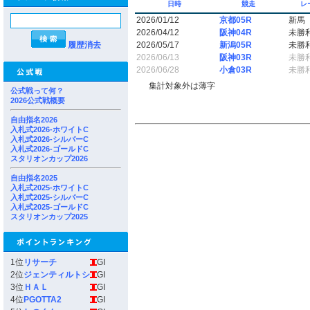
日時
競走
レ
2026/01/12
京都05R
新馬
2026/04/12
阪神04R
未勝
履歴消去
2026/05/17
新潟05R
未勝
2026/06/13
阪神03R
未勝
2026/06/28
小倉03R
未勝
集計対象外は薄字
公式戦って何？
2026公式戦概要
自由指名2026
入札式2026-ホワイトC
入札式2026-シルバーC
入札式2026-ゴールドC
スタリオンカップ2026
自由指名2025
入札式2025-ホワイトC
入札式2025-シルバーC
入札式2025-ゴールドC
スタリオンカップ2025
1位
リサーチ
GI
2位
ジェンティルトシ
GI
3位
ＨＡＬ
GI
4位
PGOTTA2
GI