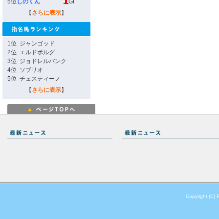
5位
しのくん
GI
【
さらに表示
】
1位
ジャンゴッド
2位
エルドボルグ
3位
ジョドレルバンク
4位
ソブリオ
5位
チェスティーノ
【
さらに表示
】
Copyright (C) 