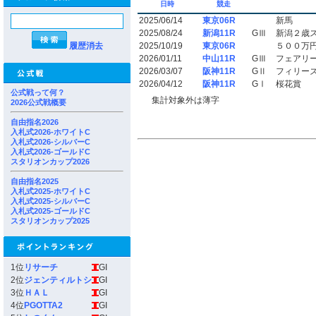
日時
競走
2025/06/14
東京06R
新馬
2025/08/24
新潟11R
GⅢ
新潟２歳
履歴消去
2025/10/19
東京06R
５００万
2026/01/11
中山11R
GⅢ
フェアリ
2026/03/07
阪神11R
GⅡ
フィリー
2026/04/12
阪神11R
GⅠ
桜花賞
公式戦って何？
集計対象外は薄字
2026公式戦概要
自由指名2026
入札式2026-ホワイトC
入札式2026-シルバーC
入札式2026-ゴールドC
スタリオンカップ2026
自由指名2025
入札式2025-ホワイトC
入札式2025-シルバーC
入札式2025-ゴールドC
スタリオンカップ2025
1位
リサーチ
GI
2位
ジェンティルトシ
GI
3位
ＨＡＬ
GI
4位
PGOTTA2
GI