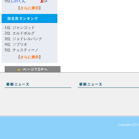
5位
しのくん
GI
【
さらに表示
】
1位
ジャンゴッド
2位
エルドボルグ
3位
ジョドレルバンク
4位
ソブリオ
5位
チェスティーノ
【
さらに表示
】
Copyright (C) 