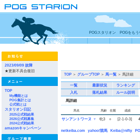
POGスタリオン POGをも
2023/09/09 故障
★更新不具合復旧
TOP
＞
グループTOP
＞
馬一覧
＞ 馬詳細
一覧
最新状況
ランキング
TOP
入札
落札結果
ルール説明
My機能とは
POG集計とは
馬詳細
公式戦とは
スタリオン日記
馬名
馬齢
在厩
成績
2025公式戦結果
2026公式戦募集
サンアントワーヌ
▼
牝3
○
[2-1-0-3]
2024公式戦結果
amazonキャンペーン
netkeiba.com
yahoo!競馬
Keiba@nifty
PO