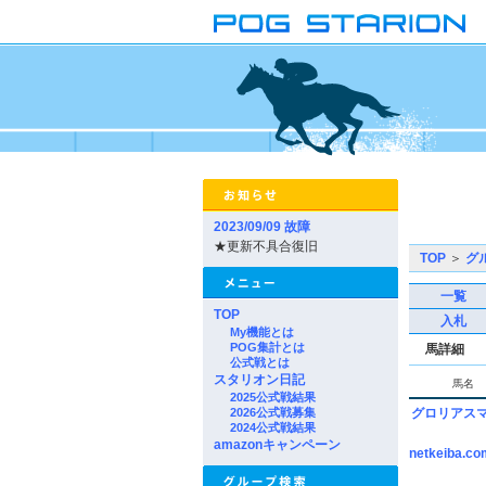
2023/09/09 故障
★更新不具合復旧
TOP
＞
グ
一覧
TOP
入札
My機能とは
POG集計とは
馬詳細
公式戦とは
スタリオン日記
馬名
2025公式戦結果
2026公式戦募集
グロリアス
2024公式戦結果
amazonキャンペーン
netkeiba.co