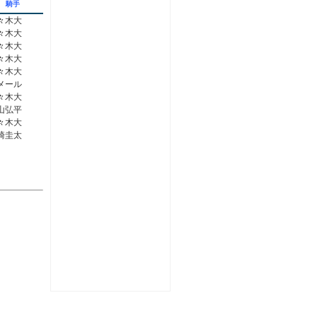
騎手
々木大
々木大
々木大
々木大
々木大
メール
々木大
山弘平
々木大
崎圭太