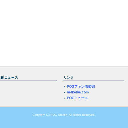
POGファン倶楽部
netkeiba.com
POGニュース
Copyright (C) POG Starion. All Rights Reserved.