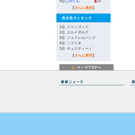
5位
しのくん
GI
【
さらに表示
】
1位
ジャンゴッド
2位
エルドボルグ
3位
ジョドレルバンク
4位
ソブリオ
5位
チェスティーノ
【
さらに表示
】