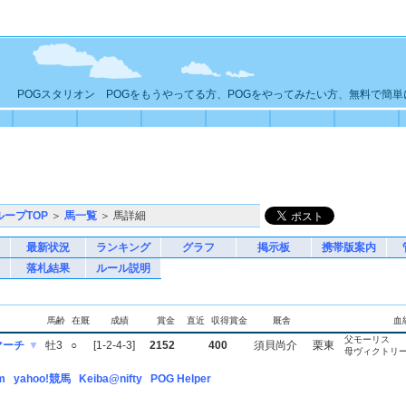
POGスタリオン POGをもうやってる方、POGをやってみたい方、無料で簡
ループTOP
＞
馬一覧
＞ 馬詳細
最新状況
ランキング
グラフ
掲示板
携帯版案内
落札結果
ルール説明
馬齢
在厩
成績
賞金
直近
収得賞金
厩舎
血
父モーリス
マーチ
▼
牡3
○
[1-2-4-3]
2152
400
須貝尚介
栗東
母ヴィクトリ
m
yahoo!競馬
Keiba@nifty
POG Helper