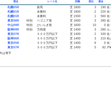
競走
レース名
距離
順位
賞金
札幌05R
新馬
芝 1800
3
190
佐
札幌01R
未勝利
芝 1800
2
220
佐
札幌01R
未勝利
芝 1500
1
560
佐
東京08R
特別
ベゴニア賞
芝 1600
3
280
佐
中山09R
特別
ひいらぎ賞
芝 1600
10
0
佐
阪神09R
特別
万両賞
芝 1400
3
280
ル
東京07R
５００万円以下
芝 1400
2
330
佐
阪神06R
５００万円以下
芝 1400
3
210
松
東京05R
５００万円以下
芝 1400
6
0
佐
東京07R
５００万円以下
芝 1400
5
82
戸
外は薄字