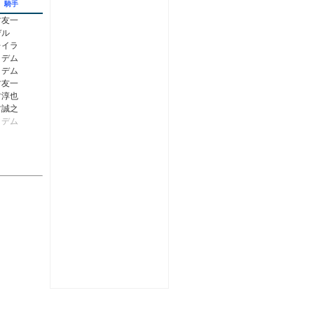
騎手
村友一
デル
レイラ
．デム
．デム
村友一
村淳也
村誠之
．デム