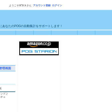
ようこそ
ゲスト
さん
アカウント登録
ログイン
単にあなたのPOGの自動集計をサポートします！
管理画面
統
ロンドン
ルチェ