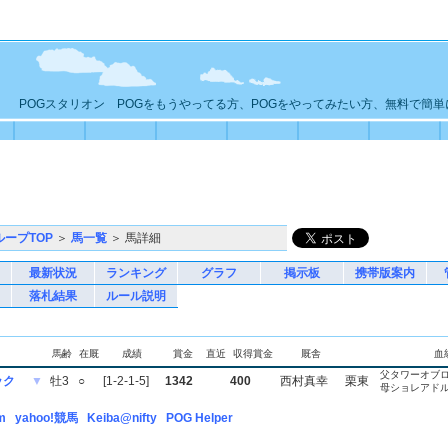
POGスタリオン POGをもうやってる方、POGをやってみたい方、無料で簡
ループTOP
＞
馬一覧
＞ 馬詳細
最新状況
ランキング
グラフ
掲示板
携帯版案内
落札結果
ルール説明
馬齢
在厩
成績
賞金
直近
収得賞金
厩舎
血
父タワーオブ
ック
▼
牡3
○
[1-2-1-5]
1342
400
西村真幸
栗東
母ショレアド
m
yahoo!競馬
Keiba@nifty
POG Helper