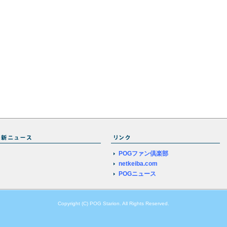
POGファン倶楽部
netkeiba.com
POGニュース
Copyright (C) POG Starion. All Rights Reserved.