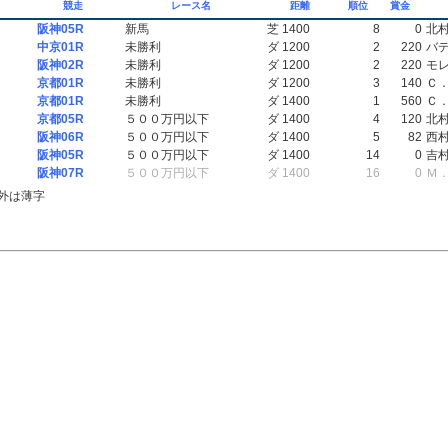
競走
レース名
距離
順位
賞金
阪神05R
新馬
芝 1400
8
0
北
中京01R
未勝利
ダ 1200
2
220
バ
阪神02R
未勝利
ダ 1200
2
220
モ
京都01R
未勝利
ダ 1200
3
140
Ｃ
京都01R
未勝利
ダ 1400
1
560
Ｃ
京都05R
５００万円以下
ダ 1400
4
120
北
阪神06R
５００万円以下
ダ 1400
5
82
西
阪神05R
５００万円以下
ダ 1400
14
0
吉
阪神07R
５００万円以下
ダ 1400
16
0
Ｍ
外は薄字