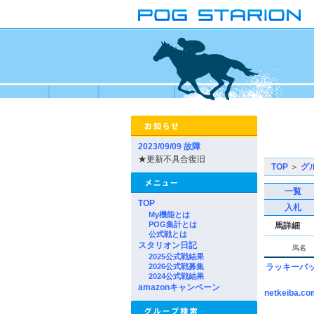
2023/09/09 故障
★更新不具合復旧
TOP
＞
グ
一覧
TOP
入札
My機能とは
POG集計とは
馬詳細
公式戦とは
スタリオン日記
馬名
2025公式戦結果
2026公式戦募集
ラッキーバ
2024公式戦結果
amazonキャンペーン
netkeiba.co