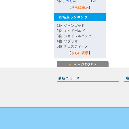
5位
しのくん
GI
【
さらに表示
】
1位
ジャンゴッド
2位
エルドボルグ
3位
ジョドレルバンク
4位
ソブリオ
5位
チェスティーノ
【
さらに表示
】