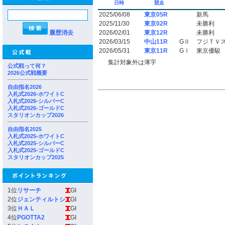
日時
競走
2025/06/08
東京05R
新馬
2025/11/30
東京02R
未勝利
履歴消去
2026/02/01
東京12R
未勝利
2026/03/15
中山11R
GⅡ
フジＴＶ
2026/05/31
東京11R
GⅠ
東京優駿
集計対象外は薄字
公式戦って何？
2026公式戦概要
自由指名2026
入札式2026-ホワイトC
入札式2026-シルバーC
入札式2026-ゴールドC
スタリオンカップ2026
自由指名2025
入札式2025-ホワイトC
入札式2025-シルバーC
入札式2025-ゴールドC
スタリオンカップ2025
1位
リサーチ
GI
2位
ジェンティルトシ
GI
3位
ＨＡＬ
GI
4位
PGOTTA2
GI