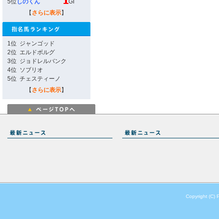
5位
しのくん
GI
【
さらに表示
】
1位
ジャンゴッド
2位
エルドボルグ
3位
ジョドレルバンク
4位
ソブリオ
5位
チェスティーノ
【
さらに表示
】
Copyright (C) 