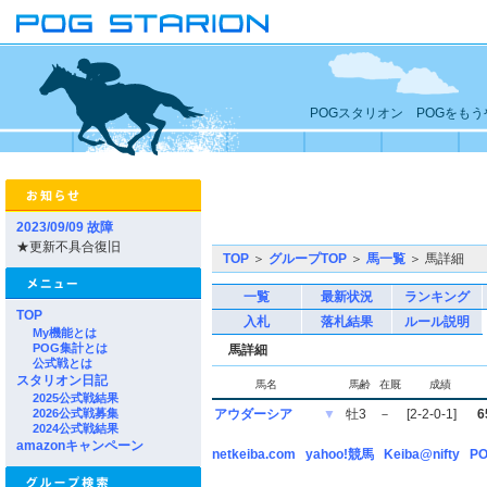
POGスタリオン POGをも
2023/09/09 故障
★更新不具合復旧
TOP
＞
グループTOP
＞
馬一覧
＞ 馬詳細
一覧
最新状況
ランキング
TOP
入札
落札結果
ルール説明
My機能とは
POG集計とは
馬詳細
公式戦とは
スタリオン日記
馬名
馬齢
在厩
成績
2025公式戦結果
2026公式戦募集
アウダーシア
▼
牡3
－
[2-2-0-1]
6
2024公式戦結果
amazonキャンペーン
netkeiba.com
yahoo!競馬
Keiba@nifty
PO