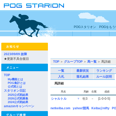
POGスタリオン POGをも
2023/09/09 故障
★更新不具合復旧
TOP
＞
グループTOP
＞
馬一覧
＞ 馬詳細
一覧
最新状況
ランキング
TOP
入札
落札結果
ルール説明
My機能とは
POG集計とは
馬詳細
公式戦とは
スタリオン日記
馬名
馬齢
在厩
成績
2025公式戦結果
2026公式戦募集
シャルトル
▼
牡3
－
[1-0-0-5]
2024公式戦結果
amazonキャンペーン
netkeiba.com
yahoo!競馬
Keiba@nifty
PO