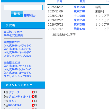
日時
競走
レ
2025/06/22
東京05R
新馬
2025/11/09
東京03R
未勝利
履歴消去
2026/01/12
中山08R
５００万
2026/02/22
東京05R
５００万
2026/05/02
東京05R
５００万
2026/07/12
函館12R
５００万
公式戦って何？
集計対象外は薄字
2026公式戦概要
自由指名2026
入札式2026-ホワイトC
入札式2026-シルバーC
入札式2026-ゴールドC
スタリオンカップ2026
自由指名2025
入札式2025-ホワイトC
入札式2025-シルバーC
入札式2025-ゴールドC
スタリオンカップ2025
1位
リサーチ
GI
2位
ジェンティルトシ
GI
3位
ＨＡＬ
GI
4位
PGOTTA2
GI