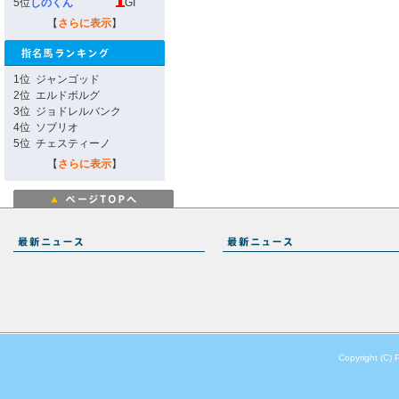
5位
しのくん
GI
【
さらに表示
】
1位
ジャンゴッド
2位
エルドボルグ
3位
ジョドレルバンク
4位
ソブリオ
5位
チェスティーノ
【
さらに表示
】
Copyright (C) 