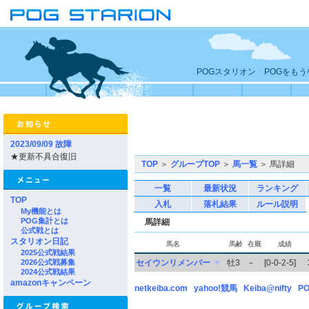
POGスタリオン POGをも
2023/09/09 故障
★更新不具合復旧
TOP
＞
グループTOP
＞
馬一覧
＞ 馬詳細
一覧
最新状況
ランキング
TOP
入札
落札結果
ルール説明
My機能とは
POG集計とは
馬詳細
公式戦とは
スタリオン日記
馬名
馬齢
在厩
成績
2025公式戦結果
2026公式戦募集
セイウンリメンバー
▼
牡3
－
[0-0-2-5]
2024公式戦結果
amazonキャンペーン
netkeiba.com
yahoo!競馬
Keiba@nifty
PO