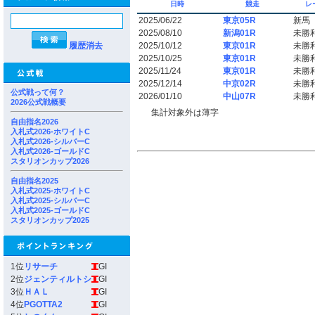
日時
競走
レ
2025/06/22
東京05R
新馬
2025/08/10
新潟01R
未勝
履歴消去
2025/10/12
東京01R
未勝
2025/10/25
東京01R
未勝
2025/11/24
東京01R
未勝
2025/12/14
中京02R
未勝
公式戦って何？
2026/01/10
中山07R
未勝
2026公式戦概要
集計対象外は薄字
自由指名2026
入札式2026-ホワイトC
入札式2026-シルバーC
入札式2026-ゴールドC
スタリオンカップ2026
自由指名2025
入札式2025-ホワイトC
入札式2025-シルバーC
入札式2025-ゴールドC
スタリオンカップ2025
1位
リサーチ
GI
2位
ジェンティルトシ
GI
3位
ＨＡＬ
GI
4位
PGOTTA2
GI