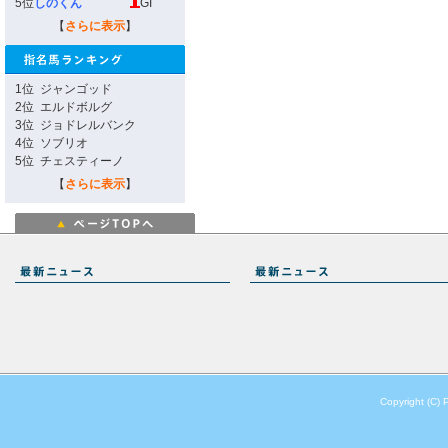
5位
しのくん
GI
【
さらに表示
】
1位
ジャンゴッド
2位
エルドボルグ
3位
ジョドレルバンク
4位
ソブリオ
5位
チェスティーノ
【
さらに表示
】
Copyright (C) 