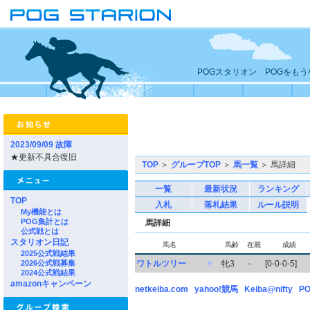
POGスタリオン POGをも
2023/09/09 故障
★更新不具合復旧
TOP
＞
グループTOP
＞
馬一覧
＞ 馬詳細
一覧
最新状況
ランキング
TOP
入札
落札結果
ルール説明
My機能とは
POG集計とは
馬詳細
公式戦とは
スタリオン日記
馬名
馬齢
在厩
成績
2025公式戦結果
2026公式戦募集
ワトルツリー
▼
牝3
－
[0-0-0-5]
2024公式戦結果
amazonキャンペーン
netkeiba.com
yahoo!競馬
Keiba@nifty
PO