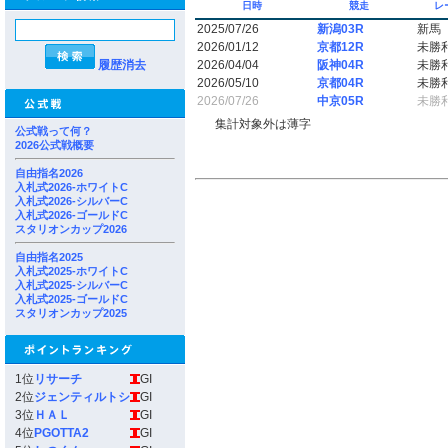
日時
競走
レ
2025/07/26
新潟03R
新馬
2026/01/12
京都12R
未勝
履歴消去
2026/04/04
阪神04R
未勝
2026/05/10
京都04R
未勝
2026/07/26
中京05R
未勝
集計対象外は薄字
公式戦って何？
2026公式戦概要
自由指名2026
入札式2026-ホワイトC
入札式2026-シルバーC
入札式2026-ゴールドC
スタリオンカップ2026
自由指名2025
入札式2025-ホワイトC
入札式2025-シルバーC
入札式2025-ゴールドC
スタリオンカップ2025
1位
リサーチ
GI
2位
ジェンティルトシ
GI
3位
ＨＡＬ
GI
4位
PGOTTA2
GI