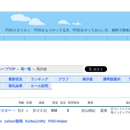
POGスタリオン POGをもうやってる方、POGをやってみたい方、無料で簡
ループTOP
＞
馬一覧
＞ 馬詳細
最新状況
ランキング
グラフ
掲示板
携帯版案内
落札結果
ルール説明
馬齢
在厩
成績
賞金
直近
収得賞金
厩舎
血
父コントレイ
マスター
▼
牡3
○
[0-2-2-2]
958
0
杉山晴紀
栗東
母インディア
m
yahoo!競馬
Keiba@nifty
POG Helper