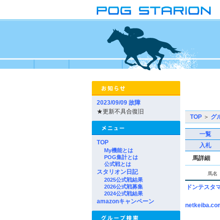
2023/09/09 故障
★更新不具合復旧
TOP
＞
グ
一覧
TOP
入札
My機能とは
POG集計とは
馬詳細
公式戦とは
スタリオン日記
馬名
2025公式戦結果
2026公式戦募集
ドンテスタ
2024公式戦結果
amazonキャンペーン
netkeiba.co