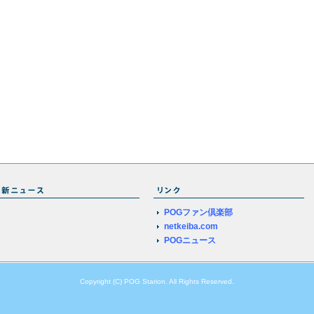
POGファン倶楽部
netkeiba.com
POGニュース
Copyright (C) POG Starion. All Rights Reserved.