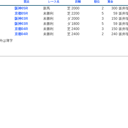
競走
レース名
距離
順位
賞金
阪神05R
新馬
芝 2000
2
300
坂井
京都05R
未勝利
芝 2200
5
59
坂井
阪神03R
未勝利
ダ 2000
3
150
坂井
阪神03R
未勝利
ダ 1800
5
59
坂井
京都04R
未勝利
芝 2400
3
150
坂井
京都04R
未勝利
芝 2400
2
240
坂井
外は薄字