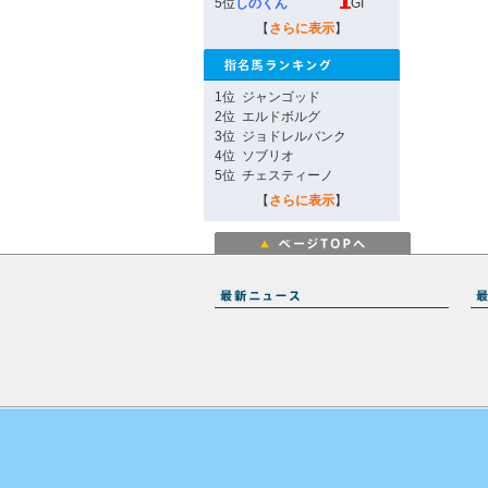
5位
しのくん
GI
【
さらに表示
】
1位
ジャンゴッド
2位
エルドボルグ
3位
ジョドレルバンク
4位
ソブリオ
5位
チェスティーノ
【
さらに表示
】