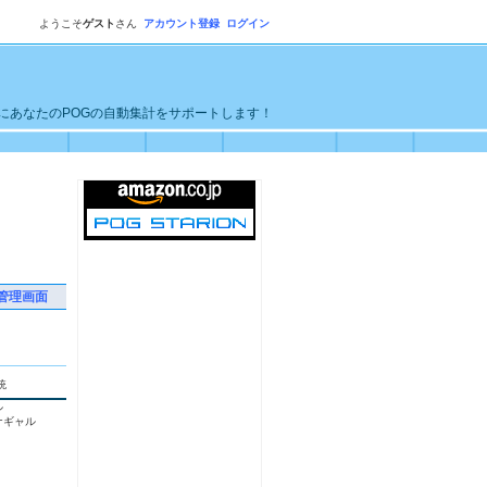
ようこそ
ゲスト
さん
アカウント登録
ログイン
単にあなたのPOGの自動集計をサポートします！
管理画面
統
ル
ナギャル