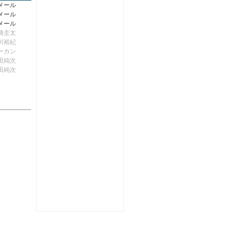
メール
メール
メール
崎圭太
川裕紀
ーカン
田純次
田純次