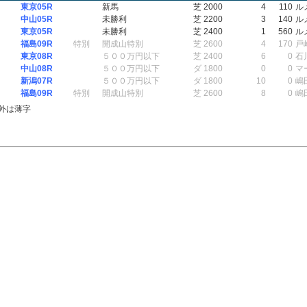
東京05R
新馬
芝 2000
4
110
ル
中山05R
未勝利
芝 2200
3
140
ル
東京05R
未勝利
芝 2400
1
560
ル
福島09R
特別
開成山特別
芝 2600
4
170
戸
東京08R
５００万円以下
芝 2400
6
0
石
中山08R
５００万円以下
ダ 1800
0
0
マ
新潟07R
５００万円以下
ダ 1800
10
0
嶋
福島09R
特別
開成山特別
芝 2600
8
0
嶋
外は薄字