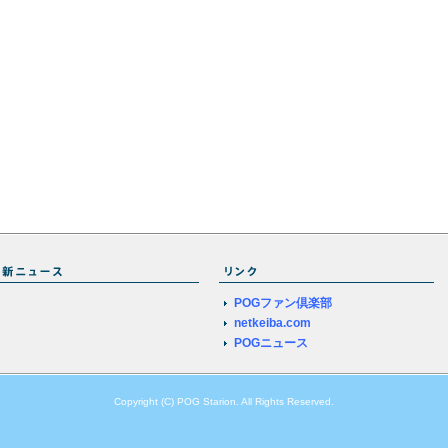
POGファン倶楽部
netkeiba.com
POGニュース
Copyright (C) POG Starion. All Rights Reserved.