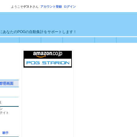
ようこそ
ゲスト
さん
アカウント登録
ログイン
単にあなたのPOGの自動集計をサポートします！
管理画面
統
ン
テイト
騎手