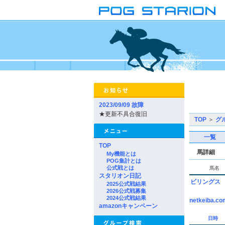
2023/09/09 故障
★更新不具合復旧
TOP
＞
グ
一覧
TOP
馬詳細
My機能とは
POG集計とは
公式戦とは
馬名
スタリオン日記
ビリングス
2025公式戦結果
2026公式戦募集
2024公式戦結果
netkeiba.co
amazonキャンペーン
日時