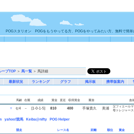
POGスタリオン POGをもうやってる方、POGをやってみたい方、無料で簡
ループTOP
＞
馬一覧
＞ 馬詳細
最新状況
ランキング
グラフ
掲示板
携帯版案内
馬齢
在厩
成績
賞金
直近
収得賞金
厩舎
血
父フィエールマ
▼
セ4
－
[1-0-1-5]
810
400
手塚貴久
美浦
母トレジャース
m
yahoo!競馬
Keiba@nifty
POG Helper
競走
レース名
距離
順位
賞金