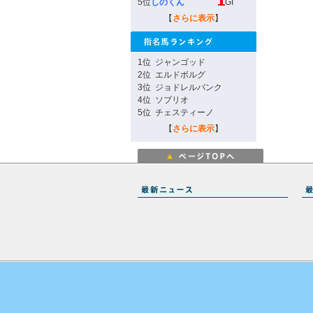
5位
しのくん
GI
【
さらに表示
】
1位
ジャンゴッド
2位
エルドボルグ
3位
ジョドレルバンク
4位
ソブリオ
5位
チェスティーノ
【
さらに表示
】