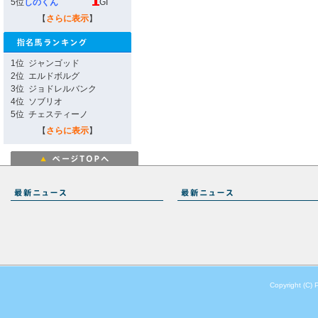
5位
しのくん
GI
【
さらに表示
】
1位
ジャンゴッド
2位
エルドボルグ
3位
ジョドレルバンク
4位
ソブリオ
5位
チェスティーノ
【
さらに表示
】
Copyright (C) 