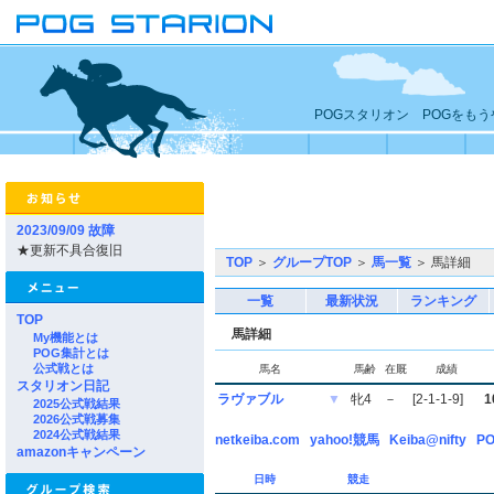
POGスタリオン POGをも
2023/09/09 故障
★更新不具合復旧
TOP
＞
グループTOP
＞
馬一覧
＞ 馬詳細
一覧
最新状況
ランキング
TOP
馬詳細
My機能とは
POG集計とは
公式戦とは
馬名
馬齢
在厩
成績
スタリオン日記
ラヴァブル
▼
牝4
－
[2-1-1-9]
1
2025公式戦結果
2026公式戦募集
2024公式戦結果
netkeiba.com
yahoo!競馬
Keiba@nifty
PO
amazonキャンペーン
日時
競走