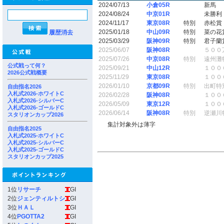
2024/07/13
小倉05R
新馬
2024/08/24
中京01R
未勝利
2024/11/17
東京08R
特別
赤松賞
2025/01/18
中山09R
特別
菜の花
履歴消去
2025/03/29
阪神09R
特別
君子蘭
2025/06/07
阪神08R
５００
2025/07/26
中京08R
特別
遠州灘
公式戦って何？
2025/09/21
中山12R
１００
2026公式戦概要
2025/11/29
東京08R
１００
2026/01/10
京都09R
特別
出町特
自由指名2026
入札式2026-ホワイトC
2026/02/28
阪神08R
１００
入札式2026-シルバーC
2026/05/09
東京12R
１００
入札式2026-ゴールドC
2026/06/14
阪神08R
特別
逆瀬川
スタリオンカップ2026
集計対象外は薄字
自由指名2025
入札式2025-ホワイトC
入札式2025-シルバーC
入札式2025-ゴールドC
スタリオンカップ2025
1位
リサーチ
GI
2位
ジェンティルトシ
GI
3位
ＨＡＬ
GI
4位
PGOTTA2
GI