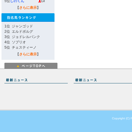
5位
しのくん
GI
【
さらに表示
】
1位
ジャンゴッド
2位
エルドボルグ
3位
ジョドレルバンク
4位
ソブリオ
5位
チェスティーノ
【
さらに表示
】
Copyright (C) 