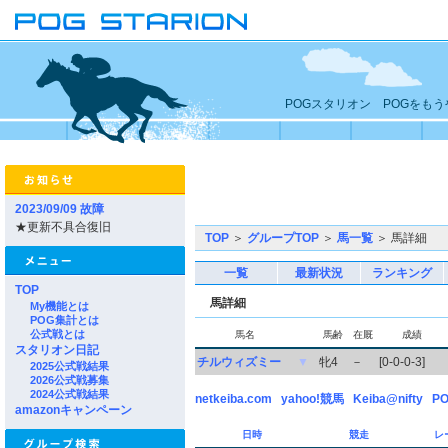
POGスタリオン POGをも
2023/09/09 故障
★更新不具合復旧
TOP
＞
グループTOP
＞
馬一覧
＞ 馬詳細
一覧
最新状況
ランキング
TOP
馬詳細
My機能とは
POG集計とは
公式戦とは
馬名
馬齢
在厩
成績
スタリオン日記
チルウィズミー
▼
牝4
－
[0-0-0-3]
2025公式戦結果
2026公式戦募集
2024公式戦結果
netkeiba.com
yahoo!競馬
Keiba@nifty
PO
amazonキャンペーン
日時
競走
レ