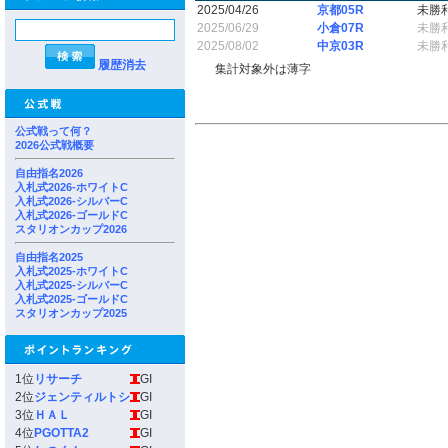
2025/04/26
京都05R
未勝
2025/06/29
小倉07R
未勝
2025/08/02
中京03R
未勝
履歴消去
集計対象外は薄字
公式戦って何？
2026公式戦概要
自由指名2026
入札式2026-ホワイトC
入札式2026-シルバーC
入札式2026-ゴールドC
スタリオンカップ2026
自由指名2025
入札式2025-ホワイトC
入札式2025-シルバーC
入札式2025-ゴールドC
スタリオンカップ2025
1位
リサーチ
GI
2位
ジェンティルトシ
GI
3位
ＨＡＬ
GI
4位
PGOTTA2
GI