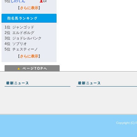
5位
しのくん
GI
【
さらに表示
】
1位
ジャンゴッド
2位
エルドボルグ
3位
ジョドレルバンク
4位
ソブリオ
5位
チェスティーノ
【
さらに表示
】
Copyright (C) 