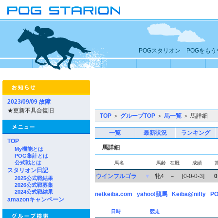
POGスタリオン POGをも
2023/09/09 故障
★更新不具合復旧
TOP
＞
グループTOP
＞
馬一覧
＞ 馬詳細
一覧
最新状況
ランキング
TOP
馬詳細
My機能とは
POG集計とは
公式戦とは
馬名
馬齢
在厩
成績
スタリオン日記
ウインフルゴラ
▼
牝4
－
[0-0-0-3]
0
2025公式戦結果
2026公式戦募集
2024公式戦結果
netkeiba.com
yahoo!競馬
Keiba@nifty
PO
amazonキャンペーン
日時
競走