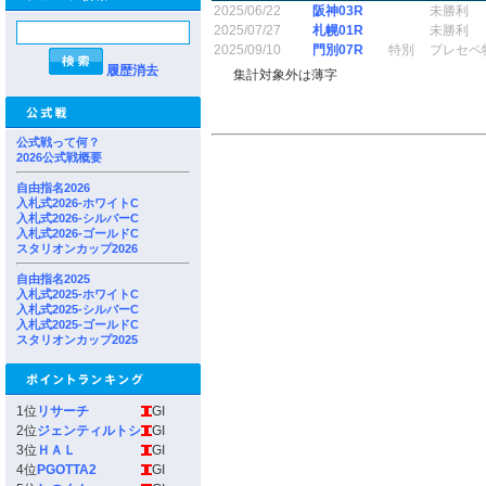
2025/06/22
阪神03R
未勝利
2025/07/27
札幌01R
未勝利
2025/09/10
門別07R
特別
プレセペ
履歴消去
集計対象外は薄字
公式戦って何？
2026公式戦概要
自由指名2026
入札式2026-ホワイトC
入札式2026-シルバーC
入札式2026-ゴールドC
スタリオンカップ2026
自由指名2025
入札式2025-ホワイトC
入札式2025-シルバーC
入札式2025-ゴールドC
スタリオンカップ2025
1位
リサーチ
GI
2位
ジェンティルトシ
GI
3位
ＨＡＬ
GI
4位
PGOTTA2
GI