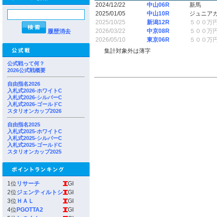
2024/12/22
中山06R
新馬
2025/01/05
中山10R
ジュニア
2025/10/25
新潟12R
５００万
2026/03/22
中京08R
５００万
履歴消去
2026/05/10
東京06R
５００万
集計対象外は薄字
公式戦って何？
2026公式戦概要
自由指名2026
入札式2026-ホワイトC
入札式2026-シルバーC
入札式2026-ゴールドC
スタリオンカップ2026
自由指名2025
入札式2025-ホワイトC
入札式2025-シルバーC
入札式2025-ゴールドC
スタリオンカップ2025
1位
リサーチ
GI
2位
ジェンティルトシ
GI
3位
ＨＡＬ
GI
4位
PGOTTA2
GI