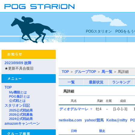
POGスタリオン POGをも
2023/09/09 故障
★更新不具合復旧
TOP
＞
グループTOP
＞
馬一覧
＞ 馬詳細
一覧
最新状況
ランキング
TOP
馬詳細
My機能とは
POG集計とは
公式戦とは
馬名
馬齢
在厩
成績
スタリオン日記
ディオデルマーレ
▼
牡4
－
[1-0-1-3]
2025公式戦結果
2026公式戦募集
2024公式戦結果
netkeiba.com
yahoo!競馬
Keiba@nifty
PO
amazonキャンペーン
日時
競走
レ