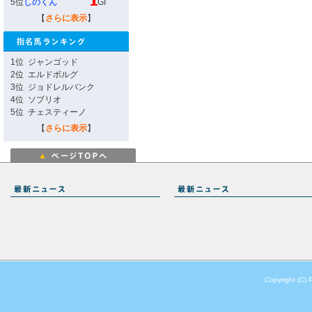
5位
しのくん
GI
【
さらに表示
】
1位
ジャンゴッド
2位
エルドボルグ
3位
ジョドレルバンク
4位
ソブリオ
5位
チェスティーノ
【
さらに表示
】
Copyright (C) 