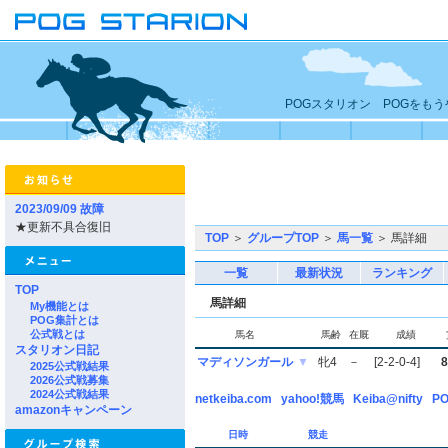
POGスタリオン POGをも
2023/09/09 故障
★更新不具合復旧
TOP
＞
グループTOP
＞
馬一覧
＞ 馬詳細
一覧
最新状況
ランキング
TOP
馬詳細
My機能とは
POG集計とは
公式戦とは
馬名
馬齢
在厩
成績
スタリオン日記
マディソンガール
▼
牝4
－
[2-2-0-4]
8
2025公式戦結果
2026公式戦募集
2024公式戦結果
netkeiba.com
yahoo!競馬
Keiba@nifty
PO
amazonキャンペーン
日時
競走