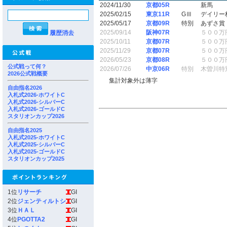
2024/11/30
京都05R
新馬
2025/02/15
東京11R
GⅢ
デイリー
2025/05/17
京都09R
特別
あずさ賞
2025/09/14
阪神07R
５００万
履歴消去
2025/10/11
京都07R
５００万
2025/11/29
京都07R
５００万
2026/05/23
京都08R
５００万
公式戦って何？
2026/07/26
中京06R
特別
木曽川特
2026公式戦概要
集計対象外は薄字
自由指名2026
入札式2026-ホワイトC
入札式2026-シルバーC
入札式2026-ゴールドC
スタリオンカップ2026
自由指名2025
入札式2025-ホワイトC
入札式2025-シルバーC
入札式2025-ゴールドC
スタリオンカップ2025
1位
リサーチ
GI
2位
ジェンティルトシ
GI
3位
ＨＡＬ
GI
4位
PGOTTA2
GI