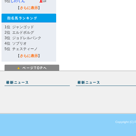
5位
しのくん
GI
【
さらに表示
】
1位
ジャンゴッド
2位
エルドボルグ
3位
ジョドレルバンク
4位
ソブリオ
5位
チェスティーノ
【
さらに表示
】
Copyright (C) 