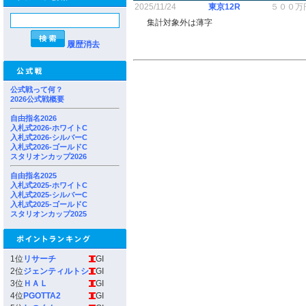
2025/11/24
東京12R
５００万
集計対象外は薄字
履歴消去
公式戦って何？
2026公式戦概要
自由指名2026
入札式2026-ホワイトC
入札式2026-シルバーC
入札式2026-ゴールドC
スタリオンカップ2026
自由指名2025
入札式2025-ホワイトC
入札式2025-シルバーC
入札式2025-ゴールドC
スタリオンカップ2025
1位
リサーチ
GI
2位
ジェンティルトシ
GI
3位
ＨＡＬ
GI
4位
PGOTTA2
GI