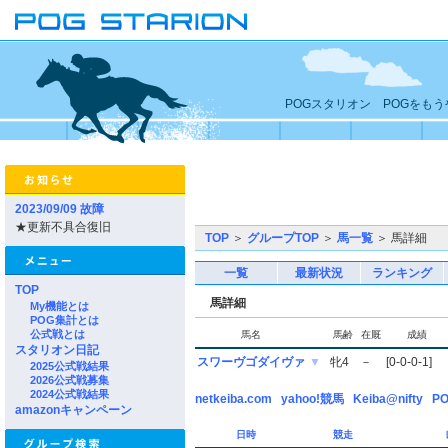
POGスタリオン POGをも
2023/09/09 故障
★更新不具合復旧
TOP
＞
グループTOP
＞
馬一覧
＞ 馬詳細
一覧
最新状況
ランキング
TOP
馬詳細
My機能とは
POG集計とは
公式戦とは
馬名
馬齢
在厩
成績
スタリオン日記
スワーヴゴダイヴァ
▼
牝4
－
[0-0-0-1]
2025公式戦結果
2026公式戦募集
2024公式戦結果
netkeiba.com
yahoo!競馬
Keiba@nifty
PO
amazonキャンペーン
日時
競走