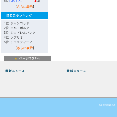
5位
しのくん
GI
【
さらに表示
】
1位
ジャンゴッド
2位
エルドボルグ
3位
ジョドレルバンク
4位
ソブリオ
5位
チェスティーノ
【
さらに表示
】
Copyright (C) 