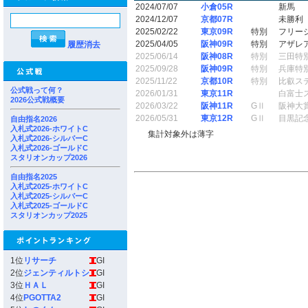
2024/07/07
小倉05R
新馬
2024/12/07
京都07R
未勝利
2025/02/22
東京09R
特別
フリー
2025/04/05
阪神09R
特別
アザレ
履歴消去
2025/06/14
阪神08R
特別
三田特
2025/09/28
阪神09R
特別
兵庫特
2025/11/22
京都10R
特別
比叡ス
公式戦って何？
2026/01/31
東京11R
白富士
2026公式戦概要
2026/03/22
阪神11R
GⅡ
阪神大
2026/05/31
東京12R
GⅡ
目黒記
自由指名2026
入札式2026-ホワイトC
集計対象外は薄字
入札式2026-シルバーC
入札式2026-ゴールドC
スタリオンカップ2026
自由指名2025
入札式2025-ホワイトC
入札式2025-シルバーC
入札式2025-ゴールドC
スタリオンカップ2025
1位
リサーチ
GI
2位
ジェンティルトシ
GI
3位
ＨＡＬ
GI
4位
PGOTTA2
GI