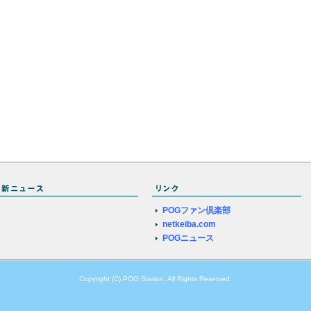
POGファン倶楽部
netkeiba.com
POGニュース
Copyright (C) POG Starion. All Rights Reserved.