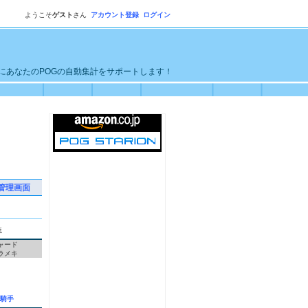
ようこそ
ゲスト
さん
アカウント登録
ログイン
単にあなたのPOGの自動集計をサポートします！
管理画面
統
ャード
ラメキ
騎手