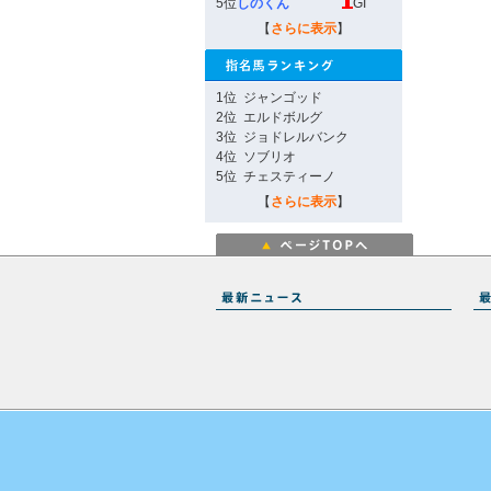
5位
しのくん
GI
【
さらに表示
】
1位
ジャンゴッド
2位
エルドボルグ
3位
ジョドレルバンク
4位
ソブリオ
5位
チェスティーノ
【
さらに表示
】