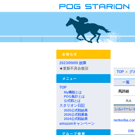
2023/09/09 故障
★更新不具合復旧
TOP
＞
グ
一覧
TOP
馬詳細
My機能とは
POG集計とは
公式戦とは
馬名
スタリオン日記
シルバーレ
2025公式戦結果
2026公式戦募集
2024公式戦結果
netkeiba.co
amazonキャンペーン
日時