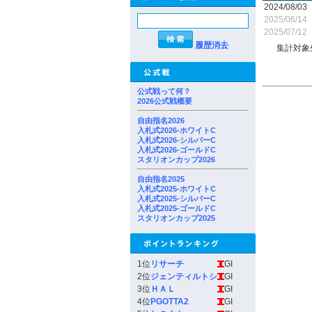
2024/08/03
2025/06/14
2025/07/12
履歴消去
集計対象
公式戦って何？
2026公式戦概要
自由指名2026
入札式2026-ホワイトC
入札式2026-シルバーC
入札式2026-ゴールドC
スタリオンカップ2026
自由指名2025
入札式2025-ホワイトC
入札式2025-シルバーC
入札式2025-ゴールドC
スタリオンカップ2025
1位
リサーチ
GI
2位
ジェンティルトシ
GI
3位
ＨＡＬ
GI
4位
PGOTTA2
GI