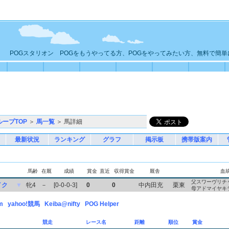
POGスタリオン POGをもうやってる方、POGをやってみたい方、無料で簡
ループTOP
＞
馬一覧
＞ 馬詳細
最新状況
ランキング
グラフ
掲示板
携帯版案内
馬齢
在厩
成績
賞金
直近
収得賞金
厩舎
血
父スワーヴリチ
イク
▼
牝4
－
[0-0-0-3]
0
0
中内田充
栗東
母アドマイヤキ
m
yahoo!競馬
Keiba@nifty
POG Helper
競走
レース名
距離
順位
賞金