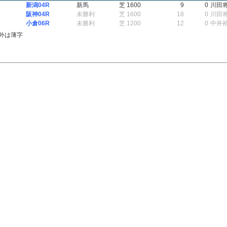
新潟04R
新馬
芝 1600
9
0
川田
阪神04R
未勝利
芝 1600
18
0
川田
小倉06R
未勝利
芝 1200
12
0
中井
外は薄字