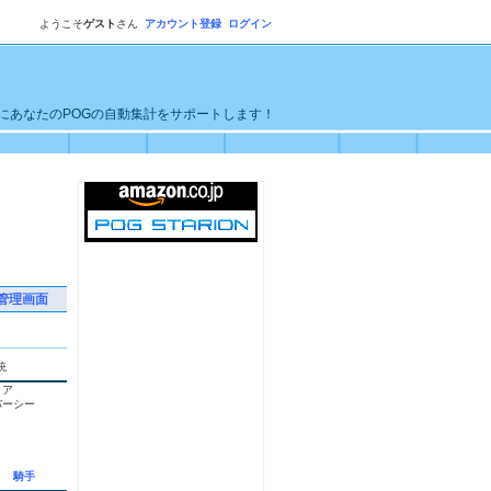
ようこそ
ゲスト
さん
アカウント登録
ログイン
単にあなたのPOGの自動集計をサポートします！
管理画面
統
イア
バーシー
騎手