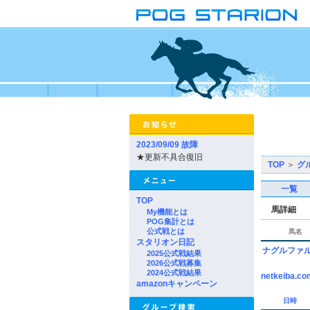
2023/09/09 故障
★更新不具合復旧
TOP
＞
グ
一覧
TOP
馬詳細
My機能とは
POG集計とは
公式戦とは
馬名
スタリオン日記
ナグルファ
2025公式戦結果
2026公式戦募集
2024公式戦結果
netkeiba.co
amazonキャンペーン
日時