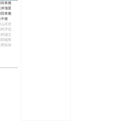
川田将雅
坂井瑠星
川田将雅
浜中俊
横山武史
西村淳也
吉村誠之
和田陽希
大野拓弥