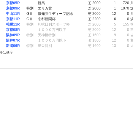
京都05R
新馬
芝 2000
1
720
京都09R
特別
エリカ賞
芝 2000
1
1070
中山11R
GⅡ
報知弥生ディープ記念
芝 2000
12
0
京都11R
GⅡ
京都新聞杯
芝 2200
6
0
札幌11R
特別
札幌日刊スポーツ杯
芝 2000
5
155
京都08R
１０００万円以下
芝 2000
12
0
阪神09R
特別
天神橋特別
芝 1600
9
0
阪神07R
１０００万円以下
ダ 1800
12
0
新潟06R
特別
豊栄特別
芝 1600
13
0
外は薄字