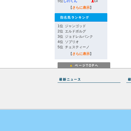
5位
しのくん
GI
【
さらに表示
】
1位
ジャンゴッド
2位
エルドボルグ
3位
ジョドレルバンク
4位
ソブリオ
5位
チェスティーノ
【
さらに表示
】