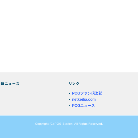
POGファン倶楽部
netkeiba.com
POGニュース
Copyright (C) POG Starion. All Rights Reserved.