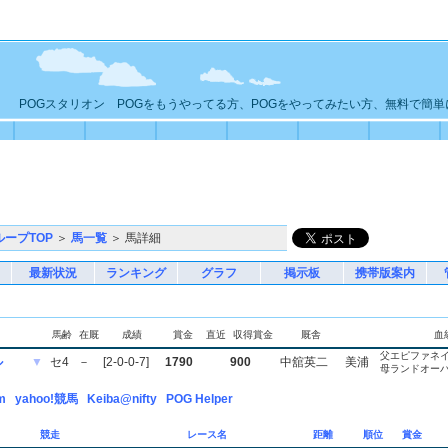
POGスタリオン POGをもうやってる方、POGをやってみたい方、無料で簡
ループTOP
＞
馬一覧
＞ 馬詳細
最新状況
ランキング
グラフ
掲示板
携帯版案内
馬齢
在厩
成績
賞金
直近
収得賞金
厩舎
血
父エピファネ
ル
▼
セ4
－
[2-0-0-7]
1790
900
中舘英二
美浦
母ランドオー
m
yahoo!競馬
Keiba@nifty
POG Helper
競走
レース名
距離
順位
賞金